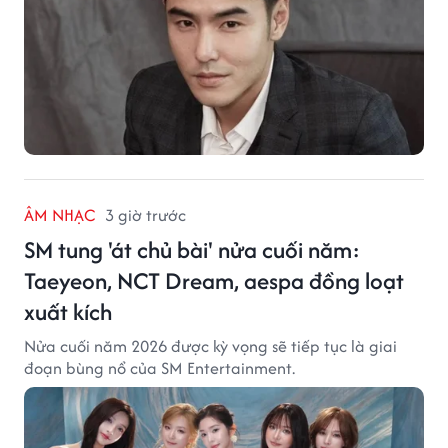
ÂM NHẠC
3 giờ trước
SM tung 'át chủ bài' nửa cuối năm:
Taeyeon, NCT Dream, aespa đồng loạt
xuất kích
Nửa cuối năm 2026 được kỳ vọng sẽ tiếp tục là giai
đoạn bùng nổ của SM Entertainment.