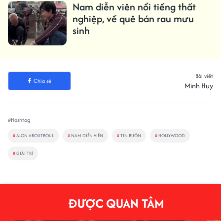
Nam diễn viên nổi tiếng thất
nghiệp, về quê bán rau mưu
sinh
Bài viết
Chia sẻ
Minh Huy
#Hashtag
#
ALON ABOUTBOUL
#
NAM DIỄN VIÊN
#
TIN BUỒN
#
HOLLYWOOD
#
GIẢI TRÍ
ĐƯỢC QUAN TÂM