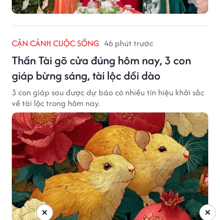
CẬN CẢNH CUỘC SỐNG
46 phút trước
Thần Tài gõ cửa đúng hôm nay, 3 con
giáp bừng sáng, tài lộc dồi dào
3 con giáp sau được dự báo có nhiều tín hiệu khởi sắc
về tài lộc trong hôm nay.
×
×