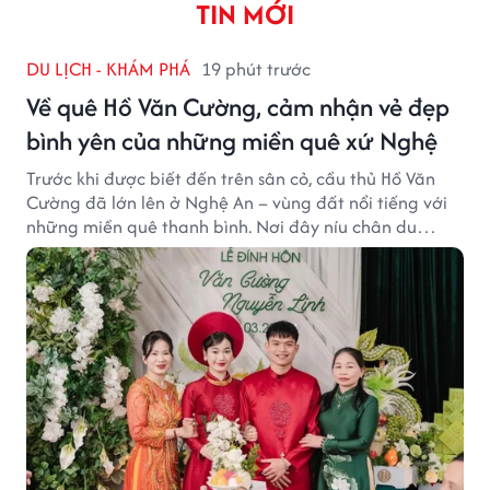
TIN MỚI
DU LỊCH - KHÁM PHÁ
19 phút trước
Về quê Hồ Văn Cường, cảm nhận vẻ đẹp
bình yên của những miền quê xứ Nghệ
Trước khi được biết đến trên sân cỏ, cầu thủ Hồ Văn
Cường đã lớn lên ở Nghệ An – vùng đất nổi tiếng với
những miền quê thanh bình. Nơi đây níu chân du
khách bằng cánh đồng xanh, làng quê yên ả và nhịp
sống chậm đầy bình yên.