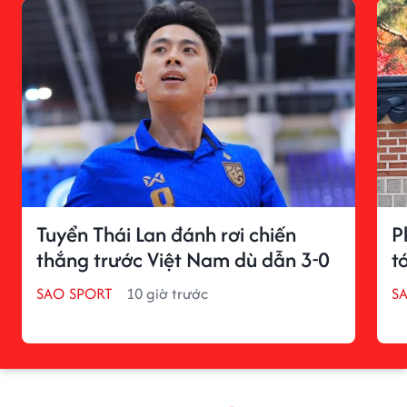
Tuyển Thái Lan đánh rơi chiến
P
thắng trước Việt Nam dù dẫn 3-0
tớ
SAO SPORT
10 giờ trước
S