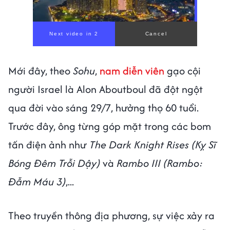
Mới đây, theo
Sohu
,
nam diễn viên
gạo cội
người Israel là Alon Aboutboul đã đột ngột
qua đời vào sáng 29/7, hưởng thọ 60 tuổi.
Trước đây, ông từng góp mặt trong các bom
tấn điện ảnh như
The Dark Knight Rises (Kỵ Sĩ
Bóng Đêm Trỗi Dậy)
và
Rambo III (Rambo:
Đẫm Máu 3)
,...
Theo truyền thông địa phương, sự việc xảy ra