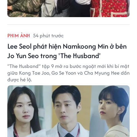
PHIM ẢNH
54 phút trước
Lee Seol phát hiện Namkoong Min ở bên
Jo Yun Seo trong 'The Husband'
“The Husband” tập 9 mở ra bước ngoặt mới khi bí mật
giữa Kang Tae Joo, Go Se Yoon và Cha Myung Hee dần
được hé lộ.