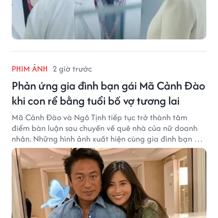
PHIM ẢNH
2 giờ trước
Phản ứng gia đình bạn gái Mã Cảnh Đào
khi con rể bằng tuổi bố vợ tương lai
Mã Cảnh Đào và Ngô Tịnh tiếp tục trở thành tâm
điểm bàn luận sau chuyến về quê nhà của nữ doanh
nhân. Những hình ảnh xuất hiện cùng gia đình bạn gái
Mã Cảnh Đào đang thu hút sự quan tâm trên mạng
xã hội.