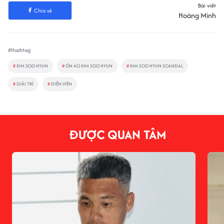
Bài viết
Chia sẻ
Hoàng Minh
#Hashtag
#
KIM SOO HYUN
#
ỒN ÀO KIM SOO HYUN
#
KIM SOO HYUN SCANDAL
#
GIẢI TRÍ
#
DIỄN VIÊN
ĐƯỢC QUAN TÂM