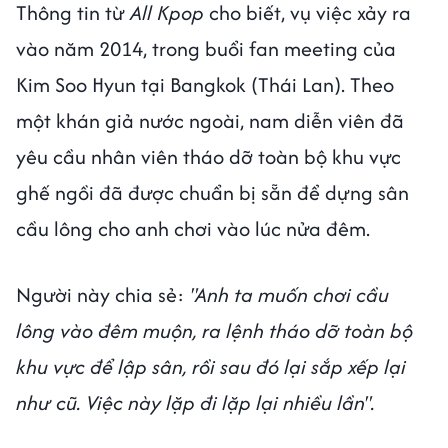
Thông tin từ
All Kpop
cho biết, vụ việc xảy ra
vào năm 2014, trong buổi fan meeting của
Kim Soo Hyun tại Bangkok (Thái Lan). Theo
một khán giả nước ngoài, nam diễn viên đã
yêu cầu nhân viên tháo dỡ toàn bộ khu vực
ghế ngồi đã được chuẩn bị sẵn để dựng sân
cầu lông cho anh chơi vào lúc nửa đêm.
Người này chia sẻ:
"Anh ta muốn chơi cầu
lông vào đêm muộn, ra lệnh tháo dỡ toàn bộ
khu vực để lập sân, rồi sau đó lại sắp xếp lại
như cũ. Việc này lặp đi lặp lại nhiều lần".