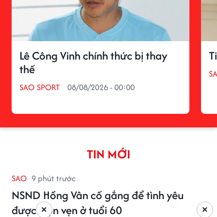
Lê Công Vinh chính thức bị thay
T
thế
S
SAO SPORT
08/08/2026 - 00:00
TIN MỚI
SAO
9 phút trước
NSND Hồng Vân cố gắng để tình yêu
được trọn vẹn ở tuổi 60
×
×