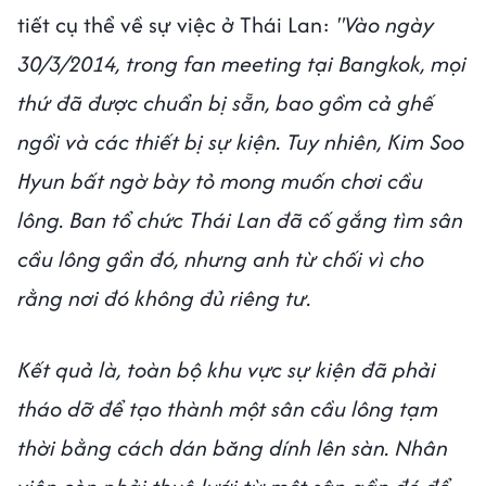
tiết cụ thể về sự việc ở Thái Lan:
"Vào ngày
30/3/2014, trong fan meeting tại Bangkok, mọi
thứ đã được chuẩn bị sẵn, bao gồm cả ghế
ngồi và các thiết bị sự kiện. Tuy nhiên, Kim Soo
Hyun bất ngờ bày tỏ mong muốn chơi cầu
lông. Ban tổ chức Thái Lan đã cố gắng tìm sân
cầu lông gần đó, nhưng anh từ chối vì cho
rằng nơi đó không đủ riêng tư.
Kết quả là, toàn bộ khu vực sự kiện đã phải
tháo dỡ để tạo thành một sân cầu lông tạm
thời bằng cách dán băng dính lên sàn. Nhân