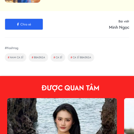
Bài viết
Chia sẻ
Minh Ngọc
#Hashtag
#
NAM CA SĨ
#
BBAEKGA
#
CA SĨ
#
CA SĨ BBAEKGA
ĐƯỢC QUAN TÂM