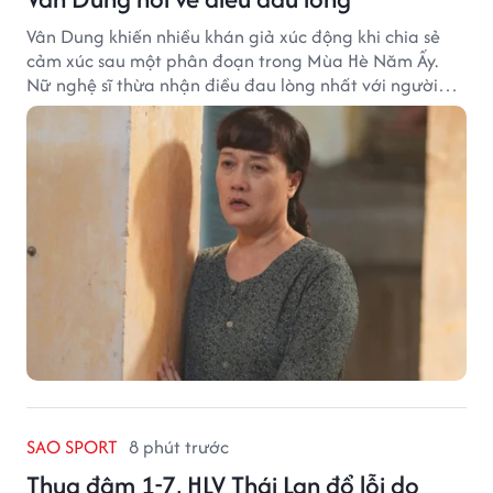
Vân Dung khiến nhiều khán giả xúc động khi chia sẻ
cảm xúc sau một phân đoạn trong Mùa Hè Năm Ấy.
Nữ nghệ sĩ thừa nhận điều đau lòng nhất với người
mẹ không phải sự nghèo khó, mà là khi các con phải
chứng kiến những tổn thương trong chính ngôi nhà
của mình.
SAO SPORT
8 phút trước
Thua đậm 1-7, HLV Thái Lan đổ lỗi do