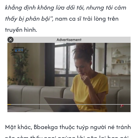
khẳng định không lừa dối tôi, nhưng tôi cảm
thấy bị phản bội",
nam ca sĩ trải lòng trên
truyền hình.
Advertisement
Mặt khác, Bbaekga thuộc tuýp người né tránh
nên cảm thấy ngại ngùng khi gặp lại bạn gái