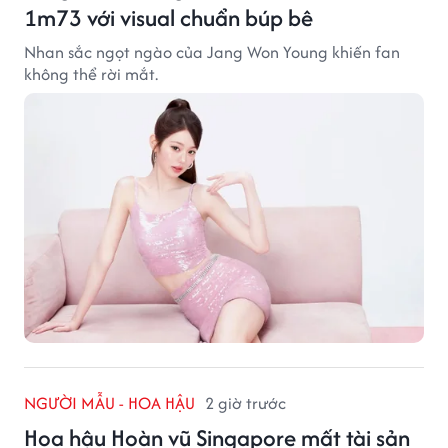
1m73 với visual chuẩn búp bê
Nhan sắc ngọt ngào của Jang Won Young khiến fan
không thể rời mắt.
NGƯỜI MẪU - HOA HẬU
2 giờ trước
Hoa hậu Hoàn vũ Singapore mất tài sản