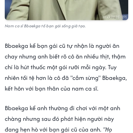
Nam ca sĩ Bbaekga tố bạn gái sống giả tạo.
Bbaekga kể bạn gái cũ tự nhận là người ăn
chay nhưng anh biết rõ cô ăn nhiều thịt, thậm
chí là hút thuốc một gói rưỡi mỗi ngày. Tuy
nhiên tồi tệ hơn là cô đã "cắm sừng" Bbaekga,
kết hôn với bạn thân của nam ca sĩ.
Bbaekga kể anh thường đi chơi với một anh
chàng nhưng sau đó phát hiện người này
đang hẹn hò với bạn gái cũ của anh.
"Họ