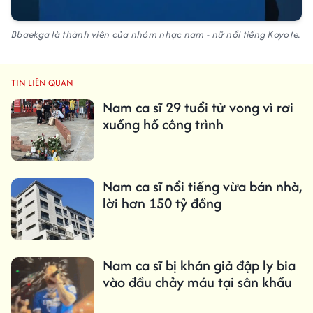
Bbaekga là thành viên của nhóm nhạc nam - nữ nổi tiếng Koyote.
TIN LIÊN QUAN
Nam ca sĩ 29 tuổi tử vong vì rơi
xuống hố công trình
Nam ca sĩ nổi tiếng vừa bán nhà,
lời hơn 150 tỷ đồng
Nam ca sĩ bị khán giả đập ly bia
vào đầu chảy máu tại sân khấu