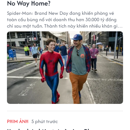
No Way Home?
Spider-Man: Brand New Day đang khiến phòng vé
toàn cầu bùng nổ với doanh thu hơn 30.000 tỷ đồng
chỉ sau một tuần. Thành tích này khiến nhiều khán giả
đặt câu hỏi liệu bộ phim mới của Tom Holland có thể
phá kỷ lục mà No Way Home từng thiết lập hay không.
PHIM ẢNH
5 phút trước