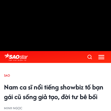
SAO
Nam ca sĩ nổi tiếng showbiz tố bạn
gái cũ sống giả tạo, đời tư bê bối
MINH NGỌC