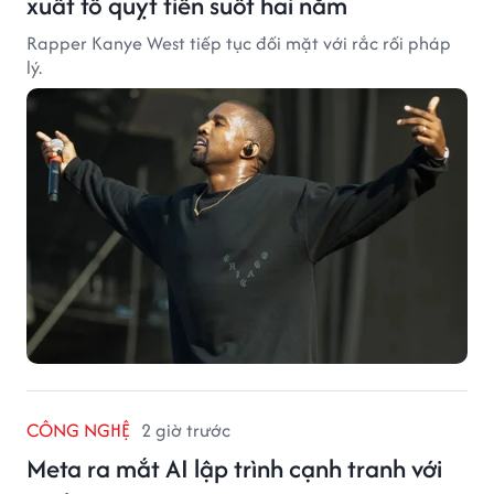
xuất tố quỵt tiền suốt hai năm
Rapper Kanye West tiếp tục đối mặt với rắc rối pháp
lý.
CÔNG NGHỆ
2 giờ trước
Meta ra mắt AI lập trình cạnh tranh với