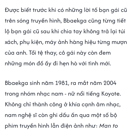
Được biết trước khi có những lời tố bạn gái cũ
trên sóng truyền hình, Bbaekga cũng từng tiết
lộ bạn gái cũ sau khi chia tay không trả lại túi
xách, phụ kiện, máy ảnh hàng hiệu từng mượn
của anh. Tồi tệ thay, cô gái này còn đem
những món đồ ấy đi hẹn hò với tình mới.
Bbaekga sinh năm 1981, ra mắt năm 2004
trong nhóm nhạc nam - nữ nổi tiếng Koyote.
Không chỉ thành công ở khía cạnh âm nhạc,
nam nghệ sĩ còn ghi dấu ấn qua một số bộ
phim truyền hình lẫn điện ảnh như:
Man to