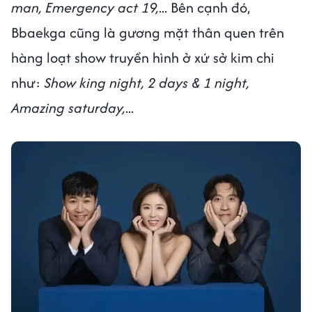
man, Emergency act 19,
... Bên cạnh đó,
Bbaekga cũng là gương mặt thân quen trên
hàng loạt show truyền hình ở xứ sở kim chi
như:
Show king night, 2 days & 1 night,
Amazing saturday,
...