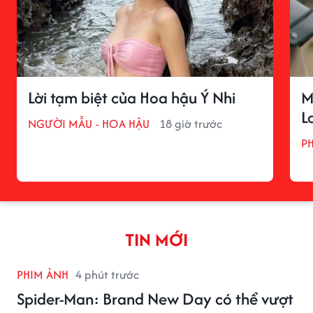
Lời tạm biệt của Hoa hậu Ý Nhi
M
L
NGƯỜI MẪU - HOA HẬU
18 giờ trước
P
TIN MỚI
PHIM ẢNH
4 phút trước
Spider-Man: Brand New Day có thể vượt