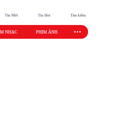
Tin Mới
Tin Hot
Tìm kiếm
M NHẠC
PHIM ẢNH
SAO SPORT