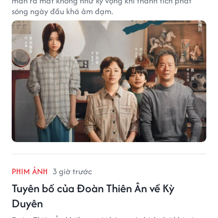
màn ra mắt không như kỳ vọng khi thành tích phát
sóng ngày đầu khá ảm đạm.
PHIM ẢNH
3 giờ trước
Tuyên bố của Đoàn Thiên Ân về Kỳ
Duyên