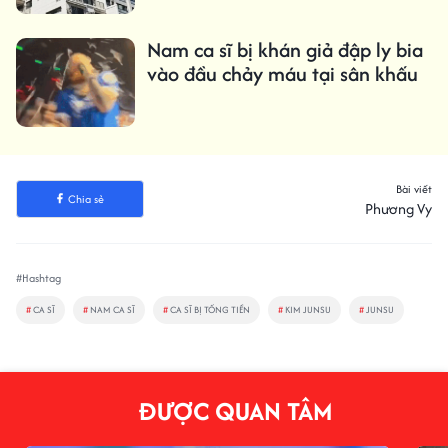
Nam ca sĩ bị khán giả đập ly bia
vào đầu chảy máu tại sân khấu
Bài viết
Chia sẻ
Phương Vy
#Hashtag
#
CA SĨ
#
NAM CA SĨ
#
CA SĨ BỊ TỐNG TIỀN
#
KIM JUNSU
#
JUNSU
ĐƯỢC QUAN TÂM