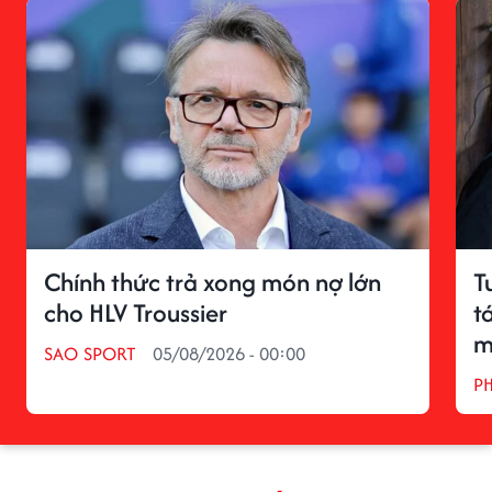
Chính thức trả xong món nợ lớn
T
cho HLV Troussier
t
m
SAO SPORT
05/08/2026 - 00:00
P