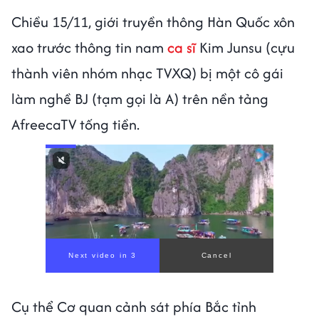
Chiều 15/11, giới truyền thông Hàn Quốc xôn
xao trước thông tin nam
ca sĩ
Kim Junsu (cựu
thành viên nhóm nhạc TVXQ) bị một cô gái
làm nghề BJ (tạm gọi là A) trên nền tảng
AfreecaTV tống tiền.
Next video in 1
Cancel
Cụ thể Cơ quan cảnh sát phía Bắc tỉnh