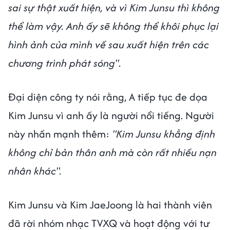
sai sự thật xuất hiện, và vì Kim Junsu thì không
thể làm vậy. Anh ấy sẽ không thể khôi phục lại
hình ảnh của mình về sau xuất hiện trên các
chương trình phát sóng"
.
Đại diện công ty nói rằng, A tiếp tục đe dọa
Kim Junsu vì anh ấy là người nổi tiếng. Người
này nhấn mạnh thêm:
"Kim Junsu khẳng định
không chỉ bản thân anh mà còn rất nhiều nạn
nhân khác".
Kim Junsu và Kim JaeJoong là hai thành viên
đã rời nhóm nhạc TVXQ và hoạt động với tư