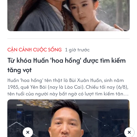
CẬN CẢNH CUỘC SỐNG
1 giờ trước
Từ khóa Huấn 'hoa hồng' được tìm kiếm
tăng vọt
Huấn 'hoa hồng' tên thật là Bùi Xuân Huấn, sinh năm
1985, quê Yên Bái (nay là Lào Cai). Chiều tối nay (6/8),
tên tuổi của người này bất ngờ có lượt tìm kiếm tăng
vọt.
×
×