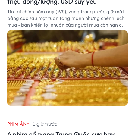
triệu đồng/lượng, USD suy yếu
Tin tài chính hôm nay (9/8), vàng trong nước giữ mặt
bằng cao sau một tuần tăng mạnh nhưng chênh lệch
mua - bán khiến lợi nhuận của người mua còn hạn chế,
trong khi USD chịu sức ép sau dữ liệu việc làm Mỹ gây
thất vọng.
PHIM ẢNH
1 giờ trước
6 phim cổ trang Trung Quốc cực hay,