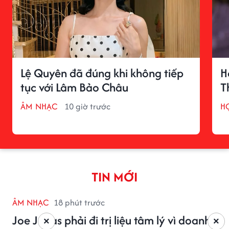
Lệ Quyên đã đúng khi không tiếp
H
tục với Lâm Bảo Châu
T
ÂM NHẠC
10 giờ trước
H
TIN MỚI
ÂM NHẠC
18 phút trước
Joe Jonas phải đi trị liệu tâm lý vì doanh
×
×