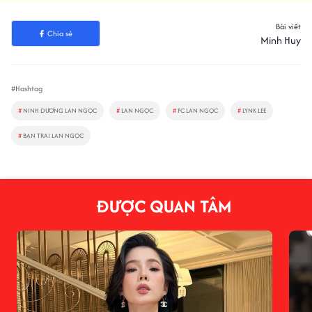
Bài viết
Chia sẻ
Minh Huy
#Hashtag
#
NINH DƯƠNG LAN NGỌC
#
LAN NGỌC
#
FC LAN NGỌC
#
LYNK LEE
#
BẠN TRAI LAN NGỌC
ĐƯỢC QUAN TÂM