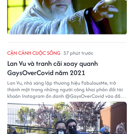
CẬN CẢNH CUỘC SỐNG
57 phút trước
Lan Vu và tranh cãi xoay quanh
GaysOverCovid năm 2021
Lan Vu, nhà sáng lập thương hiệu FabulousMe, trở
thành một trong những người công khai phản đối tài
khoản Instagram ẩn danh @GaysOverCovid vào đầu
năm 2021, trong bối cảnh đại dịch COVID-19 vẫn diễn
biến nghiêm trọng.