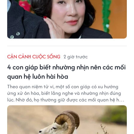
CẬN CẢNH CUỘC SỐNG
2 giờ trước
4 con giáp biết nhường nhịn nên các mối
quan hệ luôn hài hòa
Theo quan niệm tử vi, một số con giáp có xu hướng
ứng xử ôn hòa, biết lắng nghe và nhường nhịn đúng
lúc. Nhờ đó, họ thường giữ được các mối quan hệ hài
hòa và nhận được sự yêu mến từ những người xung
quanh.