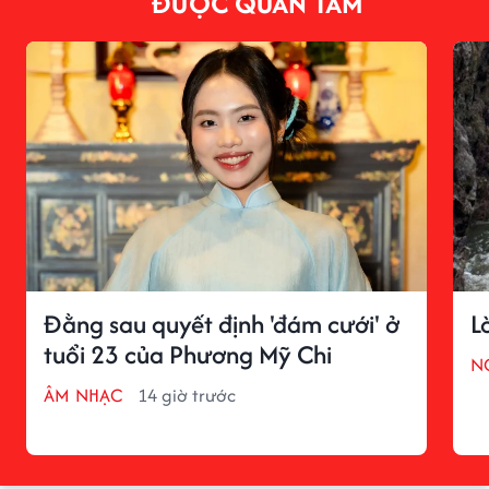
ĐƯỢC QUAN TÂM
Đằng sau quyết định 'đám cưới' ở
L
tuổi 23 của Phương Mỹ Chi
N
ÂM NHẠC
14 giờ trước