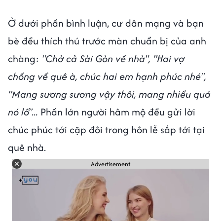
Ở dưới phần bình luận, cư dân mạng và bạn
bè đều thích thú trước màn chuẩn bị của anh
chàng:
"Chở cả Sài Gòn về nhà", "Hai vợ
chồng về quê à, chúc hai em hạnh phúc nhé",
"Mang sương sương vậy thôi, mang nhiều quá
nó lố"...
Phần lớn người hâm mộ đều gửi lời
chúc phúc tới cặp đôi trong hôn lễ sắp tới tại
quê nhà.
Advertisement