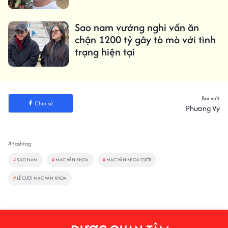
Sao nam vướng nghi vấn ăn
chặn 1200 tỷ gây tò mò với tình
trạng hiện tại
Bài viết
Chia sẻ
Phương Vy
#Hashtag
#
SAO NAM
#
MẠC VĂN KHOA
#
MẠC VĂN KHOA CƯỚI
#
LỄ CƯỚI MẠC VĂN KHOA