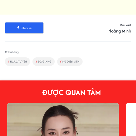
Bài viết
Chia sẻ
Hoàng Minh
#Hashtag
#
HOẮC TƯ YẾN
#
ĐỖ GIANG
#
NỮ DIỄN VIÊN
ĐƯỢC QUAN TÂM