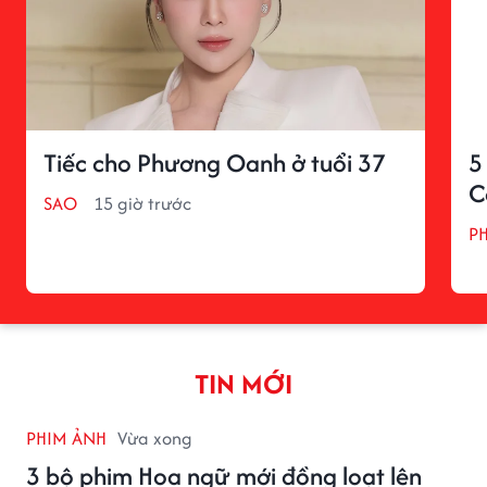
Tiếc cho Phương Oanh ở tuổi 37
5
C
SAO
15 giờ trước
P
TIN MỚI
PHIM ẢNH
Vừa xong
3 bộ phim Hoa ngữ mới đồng loạt lên