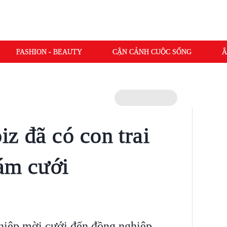
FASHION - BEAUTY
CẬN CẢNH CUỘC SỐNG
Â
z đã có con trai
ám cưới
thiệp mời cưới đến đồng nghiệp