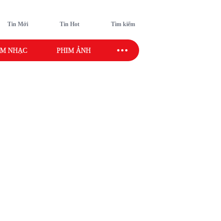
Tin Mới
Tin Hot
Tìm kiếm
M NHẠC
PHIM ẢNH
SAO SPORT