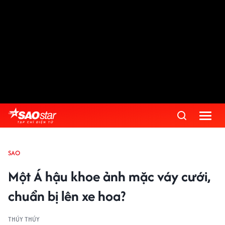
SAO
Một Á hậu khoe ảnh mặc váy cưới,
chuẩn bị lên xe hoa?
THÚY THÚY