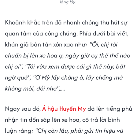
lộng lẫy.
Khoảnh khắc trên đã nhanh chóng thu hút sự
quan tâm của công chúng. Phía dưới bài viết,
khán giả bàn tán xôn xao như:
"Ôi, chị tôi
chuẩn bị lên xe hoa ạ, ngày giờ cụ thể thế nào
chị ơi", "Tôi vừa xem được cái gì thế này, bất
ngờ quá", "Ơ Mỳ lấy chồng à, lấy chồng mà
không mời, dỗi nha",....
Ngay sau đó,
Á hậu Huyền My
đã lên tiếng phủ
nhận tin đồn sắp lên xe hoa, cô trả lời bình
luận rằng:
"Chị còn lâu, phải gửi tín hiệu vũ