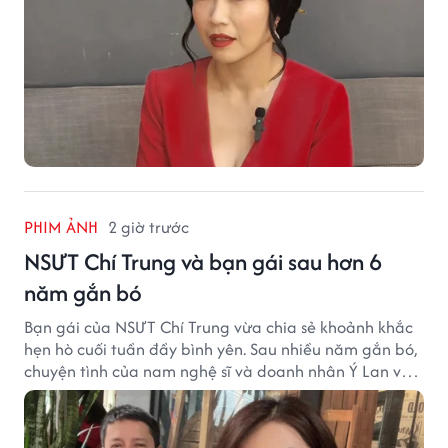
PHIM ẢNH
2 giờ trước
NSƯT Chí Trung và bạn gái sau hơn 6
năm gắn bó
Bạn gái của NSƯT Chí Trung vừa chia sẻ khoảnh khắc
hẹn hò cuối tuần đầy bình yên. Sau nhiều năm gắn bó,
chuyện tình của nam nghệ sĩ và doanh nhân Ý Lan vẫn
nhận được sự quan tâm từ công chúng.