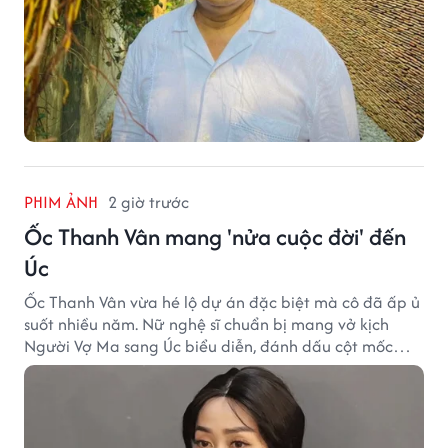
PHIM ẢNH
2 giờ trước
Ốc Thanh Vân mang 'nửa cuộc đời' đến
Úc
Ốc Thanh Vân vừa hé lộ dự án đặc biệt mà cô đã ấp ủ
suốt nhiều năm. Nữ nghệ sĩ chuẩn bị mang vở kịch
Người Vợ Ma sang Úc biểu diễn, đánh dấu cột mốc
đáng nhớ trong hành trình làm nghề.