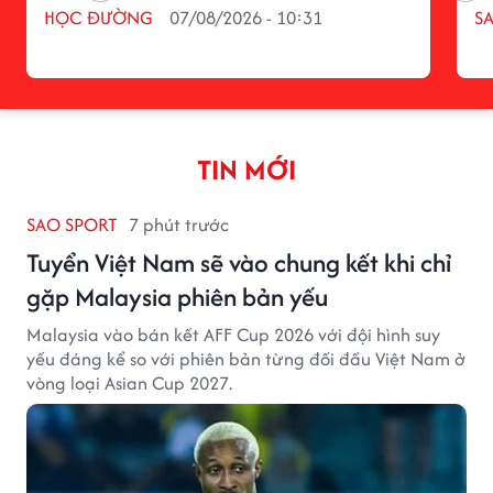
HỌC ĐƯỜNG
07/08/2026 - 10:31
S
TIN MỚI
SAO SPORT
7 phút trước
Tuyển Việt Nam sẽ vào chung kết khi chỉ
gặp Malaysia phiên bản yếu
Malaysia vào bán kết AFF Cup 2026 với đội hình suy
yếu đáng kể so với phiên bản từng đối đầu Việt Nam ở
vòng loại Asian Cup 2027.