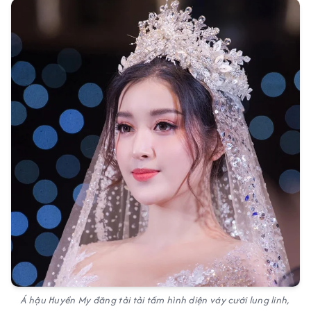
Á hậu Huyền My đăng tải tải tấm hình diện váy cưới lung linh,