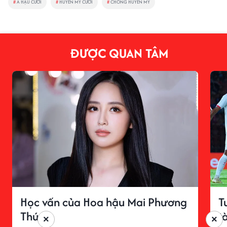
#
Á HẬU CƯỚI
#
HUYỀN MY CƯỚI
#
CHỒNG HUYỀN MY
ĐƯỢC QUAN TÂM
Học vấn của Hoa hậu Mai Phương
T
Thúy
t
×
×