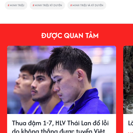
#
MINH TRIỆU
#
MINH TRIỆU KỲ DUYÊN
#
MINH TRIỆU VÀ KỲ DUYÊN
ĐƯỢC QUAN TÂM
Thua đậm 1-7, HLV Thái Lan đổ lỗi
L
do không thắng được tuyển Việt