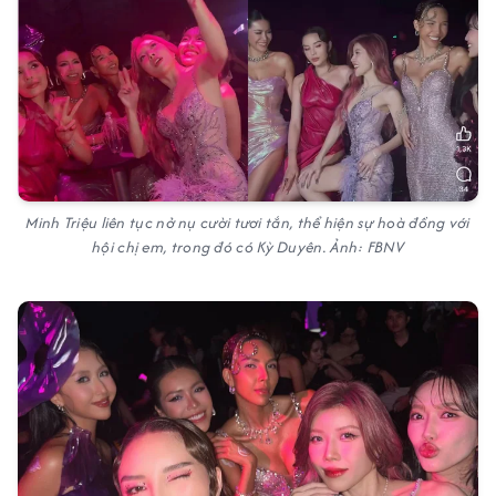
Minh Triệu liên tục nở nụ cười tươi tắn, thể hiện sự hoà đồng với
hội chị em, trong đó có Kỳ Duyên. Ảnh: FBNV