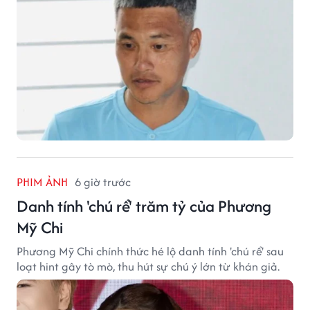
PHIM ẢNH
6 giờ trước
Danh tính 'chú rể' trăm tỷ của Phương
Mỹ Chi
Phương Mỹ Chi chính thức hé lộ danh tính 'chú rể' sau
loạt hint gây tò mò, thu hút sự chú ý lớn từ khán giả.