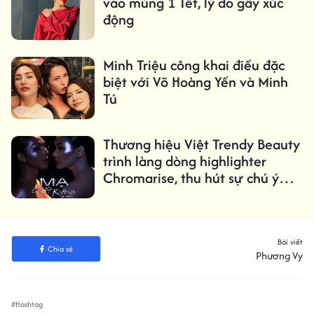
vào mùng 1 Tết, lý do gây xúc
động
Minh Triệu công khai điều đặc
biệt với Võ Hoàng Yến và Minh
Tú
Thương hiệu Việt Trendy Beauty
trình làng dòng highlighter
Chromarise, thu hút sự chú ý
của giới làm đẹp
Bài viết
Chia sẻ
Phương Vy
#Hashtag