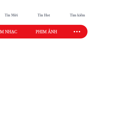
Tin Mới
Tin Hot
Tìm kiếm
M NHẠC
PHIM ẢNH
SAO SPORT