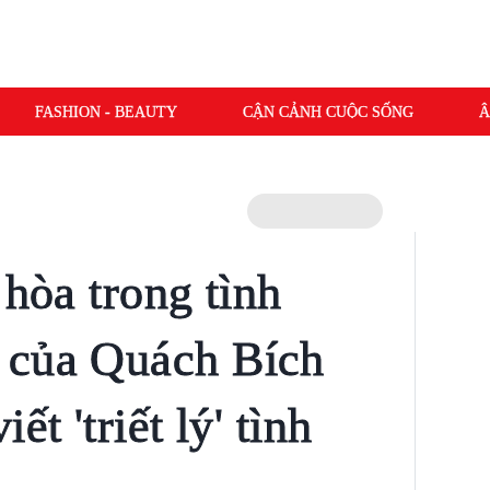
FASHION - BEAUTY
CẬN CẢNH CUỘC SỐNG
Â
 hòa trong tình
 của Quách Bích
ết 'triết lý' tình