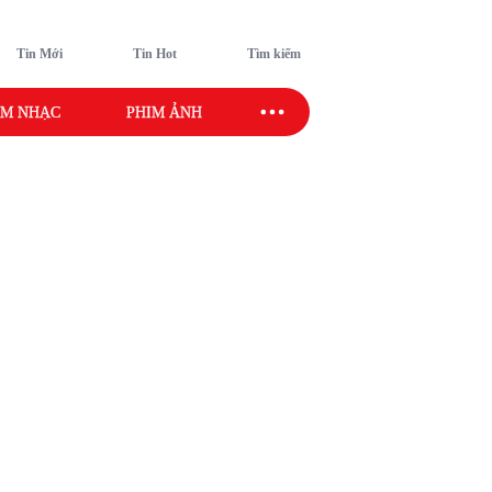
Tin Mới
Tin Hot
Tìm kiếm
M NHẠC
PHIM ẢNH
SAO SPORT