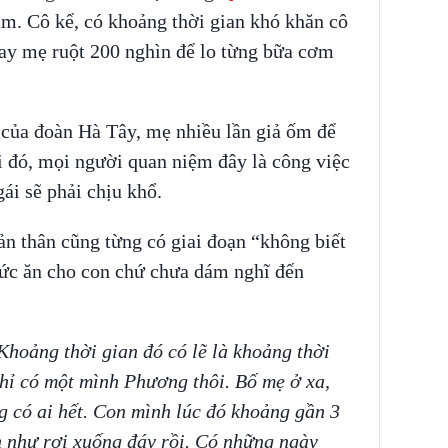
ầm. Cô kể, có khoảng thời gian khó khăn cô
vay mẹ ruột 200 nghìn để lo từng bữa cơm
 của đoàn Hà Tây, mẹ nhiều lần giả ốm để
 đó, mọi người quan niệm đây là công việc
ái sẽ phải chịu khổ.
n thân cũng từng có giai đoạn “không biết
hức ăn cho con chứ chưa dám nghĩ đến
hoảng thời gian đó có lẽ là khoảng thời
chỉ có một mình Phương thôi. Bố mẹ ở xa,
g có ai hết. Con mình lúc đó khoảng gần 3
n như rơi xuống đáy rồi. Có những ngày