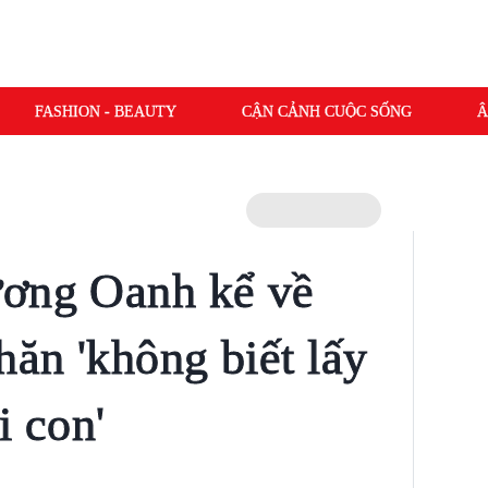
FASHION - BEAUTY
CẬN CẢNH CUỘC SỐNG
Â
ương Oanh kể về
hăn 'không biết lấy
i con'