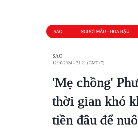
SAO
NGƯỜI MẪU - HOA HẬU
SAO
12/10/2024 - 21:21 (GMT+7)
'Mẹ chồng' Ph
thời gian khó k
tiền đâu để nuô