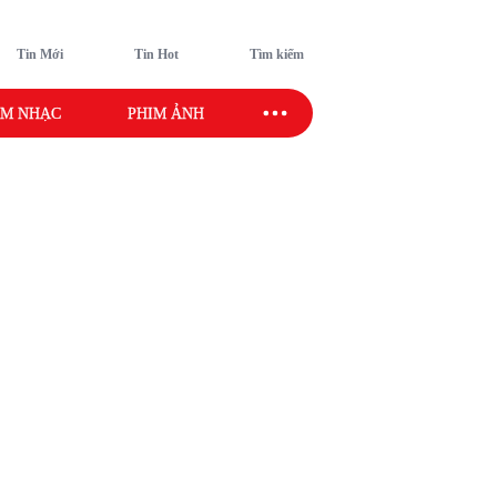
Tin Mới
Tin Hot
Tìm kiếm
M NHẠC
PHIM ẢNH
SAO SPORT