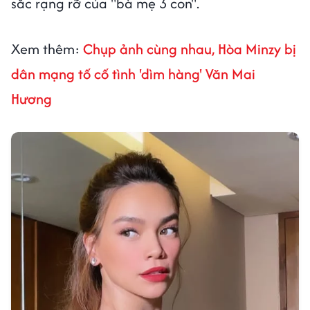
sắc rạng rỡ của "bà mẹ 3 con".
Xem thêm:
Chụp ảnh cùng nhau, Hòa Minzy bị
dân mạng tố cố tình 'dìm hàng' Văn Mai
Hương