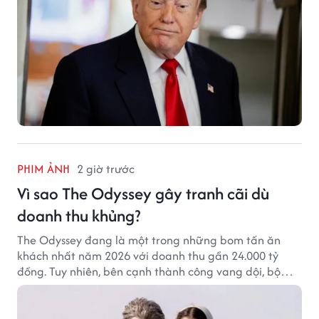
PHIM ẢNH
2 giờ trước
Vì sao The Odyssey gây tranh cãi dù
doanh thu khủng?
The Odyssey đang là một trong những bom tấn ăn
khách nhất năm 2026 với doanh thu gần 24.000 tỷ
đồng. Tuy nhiên, bên cạnh thành công vang dội, bộ
phim của Christopher Nolan cũng vấp phải không ít
tranh cãi từ khán giả.