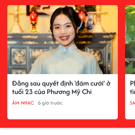
Đằng sau quyết định 'đám cưới' ở
P
tuổi 23 của Phương Mỹ Chi
t
ÂM NHẠC
6 giờ trước
S