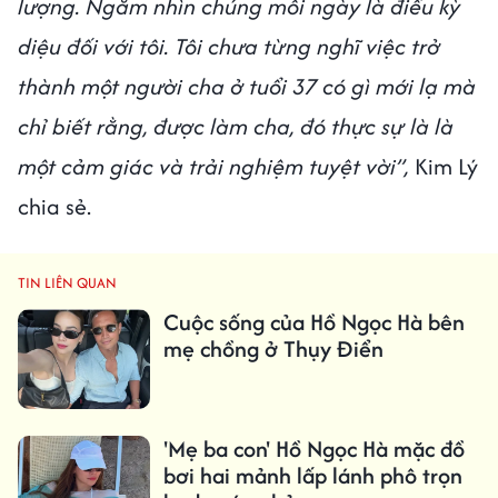
lượng. Ngắm nhìn chúng mỗi ngày là điều kỳ
diệu đối với tôi. Tôi chưa từng nghĩ việc trở
thành một người cha ở tuổi 37 có gì mới lạ mà
chỉ biết rằng, được làm cha, đó thực sự là là
một cảm giác và trải nghiệm tuyệt vời”,
Kim Lý
chia sẻ.
TIN LIÊN QUAN
Cuộc sống của Hồ Ngọc Hà bên
mẹ chồng ở Thụy Điển
'Mẹ ba con' Hồ Ngọc Hà mặc đồ
bơi hai mảnh lấp lánh phô trọn