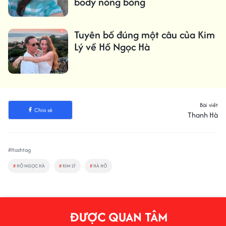
body nóng bỏng
Tuyên bố đúng một câu của Kim
Lý về Hồ Ngọc Hà
Bài viết
Chia sẻ
Thanh Hà
#Hashtag
#
HỒ NGỌC HÀ
#
KIM LÝ
#
HÀ HỒ
ĐƯỢC QUAN TÂM