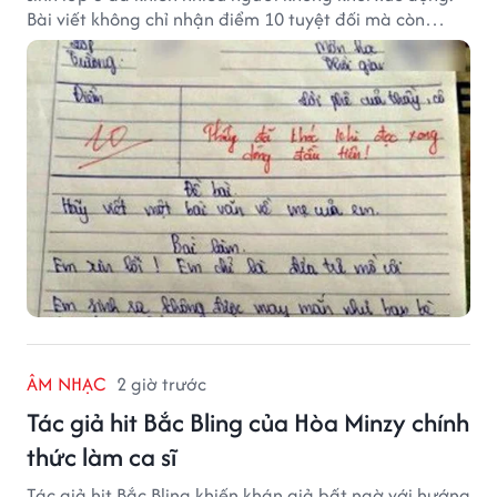
Bài viết không chỉ nhận điểm 10 tuyệt đối mà còn
khiến thầy giáo nghẹn ngào viết lời phê: "Thầy đã
khóc khi đọc xong dòng đầu tiên."
ÂM NHẠC
2 giờ trước
Tác giả hit Bắc Bling của Hòa Minzy chính
thức làm ca sĩ
Tác giả hit Bắc Bling khiến khán giả bất ngờ với hướng