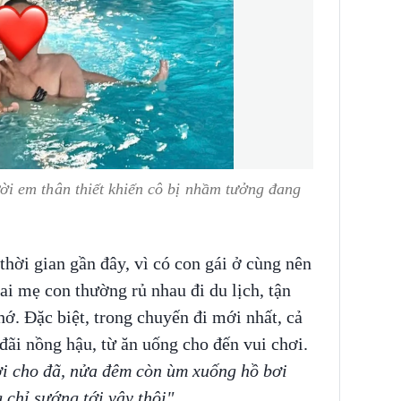
i em thân thiết khiến cô bị nhầm tưởng đang
 thời gian gần đây, vì có con gái ở cùng nên
i mẹ con thường rủ nhau đi du lịch, tận
. Đặc biệt, trong chuyến đi mới nhất, cả
đãi nồng hậu, từ ăn uống cho đến vui chơi.
i cho đã, nửa đêm còn ùm xuống hồ bơi
chỉ sướng tới vậy thôi"
.