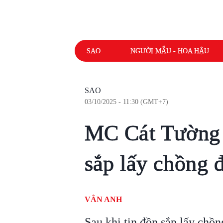
SAO
NGƯỜI MẪU - HOA HẬU
SAO
03/10/2025 - 11:30 (GMT+7)
MC Cát Tường 
sắp lấy chồng đ
VÂN ANH
Sau khi tin đồn sắp lấy chồn