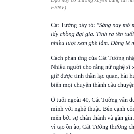
Dạo này cô thường xuyên đăng tải nh
FBNV).
Cát Tường bày tỏ:
"Sáng nay mở mắ
lấy chồng đại gia. Tính ra tên tuổ
nhiều lượt xem ghê lắm. Đáng lẽ m
Cách phản ứng của Cát Tường nhận
Nhiều người cho rằng nữ nghệ sĩ x
giữ được tinh thần lạc quan, hài h
biến mọi chuyện thành câu chuyện
Ở tuổi ngoài 40, Cát Tường vẫn du
mình với nghệ thuật. Bên cạnh cô
mến bởi sự chân thành và gần gũi.
vì tạo ồn ào, Cát Tường thường ch