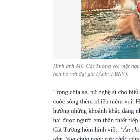
Hình ảnh MC Cát Tường với một ngườ
hẹn hò với đại gia (Ảnh: FBNV).
Trong chia sẻ, nữ nghệ sĩ cho biết
cuộc sống thêm nhiều niềm vui. Ha
hưởng những khoảnh khắc đáng nhớ
hai được người em thân thiết tiếp 
Cát Tường hóm hỉnh viết:
"Ăn chơ
tắm. Vua chúa ngày xưa chắc cũng 