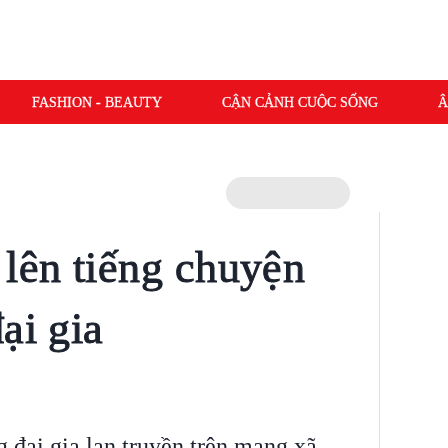
FASHION - BEAUTY
CẬN CẢNH CUỘC SỐNG
Â
lên tiếng chuyện
ại gia
g đại gia lan truyền trên mạng xã