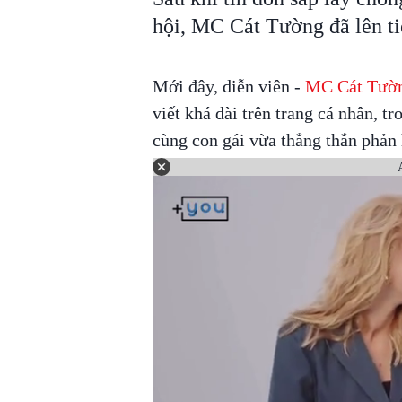
hội, MC Cát Tường đã lên tiế
Mới đây, diễn viên -
MC Cát Tườ
viết khá dài trên trang cá nhân, t
cùng con gái vừa thẳng thắn phản h