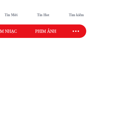
Tin Mới
Tin Hot
Tìm kiếm
M NHẠC
PHIM ẢNH
SAO SPORT