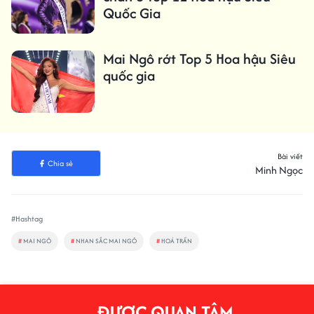
Quốc Gia
Mai Ngô rớt Top 5 Hoa hậu Siêu
quốc gia
Bài viết
Chia sẻ
Minh Ngọc
#Hashtag
#
MAI NGÔ
#
NHAN SẮC MAI NGÔ
#
HOÁ TRẦN
ĐƯỢC QUAN TÂM