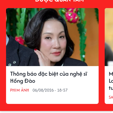
Thông báo đặc biệt của nghệ sĩ
M
Hồng Đào
L
t
PHIM ẢNH
06/08/2026 - 18:57
S