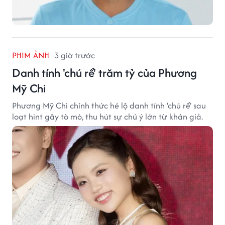
PHIM ẢNH
3 giờ trước
Danh tính 'chú rể' trăm tỷ của Phương
Mỹ Chi
Phương Mỹ Chi chính thức hé lộ danh tính 'chú rể' sau
loạt hint gây tò mò, thu hút sự chú ý lớn từ khán giả.