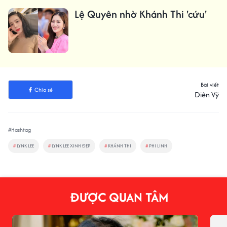
Lệ Quyên nhờ Khánh Thi 'cứu'
Bài viết
Chia sẻ
Diên Vỹ
#Hashtag
#
LYNK LEE
#
LYNK LEE XINH ĐẸP
#
KHÁNH THI
#
PHI LINH
ĐƯỢC QUAN TÂM