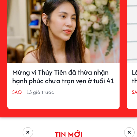
Mừng vì Thủy Tiên đã thừa nhận
L
hạnh phúc chưa trọn vẹn ở tuổi 41
t
SAO
15 giờ trước
S
TIN MỚI
×
×