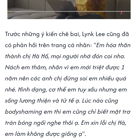
Trước những ý kiến chê bai, Lynk Lee cũng đã
có phản hồi trên trang cá nhân: "
Em hóa thân
thành chị Hà Hồ, mọi người nhớ đón coi nha.
Nách em thâm, nhăn vì em mới triệt được 1
năm nên các anh chị đừng soi em nhiều quá
nhé. Hình dạng, cơ thể em tuy xấu nhưng em
sống lương thiện và tử tế ạ. Lúc nào cũng
bodyshaming em thì em cũng chỉ biết mặt trơ
trán bóng ngồi nghe thôi ạ. Em xin lỗi chị Hà,
em làm không được giống ạ
".