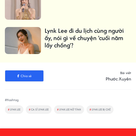
Lynk Lee đi du lịch cùng người
ấy, nói gì về chuyện 'cuối năm
lấy chồng'?
Bài viết
Chia sẻ
Phước Xuyên
#Hashtag
#
LYNK LEE
#
CA SĨ LYNK LEE
#
LYNK LEE NỮ TÍNH
#
LYNK LEE BỊ CHÊ