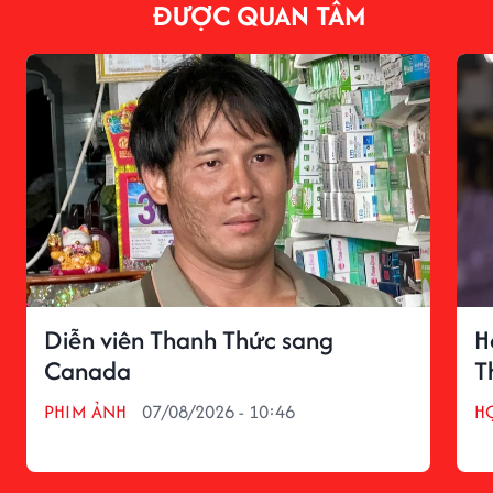
ĐƯỢC QUAN TÂM
Diễn viên Thanh Thức sang
H
Canada
T
PHIM ẢNH
07/08/2026 - 10:46
H