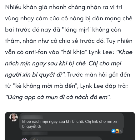
Nhiều khán giả nhanh chóng nhận ra vị trí
vùng nhạy cảm của cô nàng bị dân mạng chê
bai trước đó nay đã "láng mịn" không còn
thâm, nhăn như cô chia sẻ trước đó. Tuy nhiên
vẫn có anti-fan vào "hỏi khịa" Lynk Lee:
"Khoe
nách mịn ngay sau khi bị chê. Chị cho mọi
người xin bí quyết đi"
. Trước màn hỏi gắt đến
từ "kẻ không mời mà đến", Lynk Lee đáp trả:
"Dùng app cà mụn đi cà nách đó em"
.