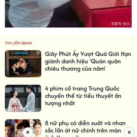
TIN LIÊN QUAN
Giây Phút Ấy Vượt Quá Giới Hạn
giành danh hiệu 'Quán quân
chiêu thương của năm'
4 phim cổ trang Trung Quốc
chuyển thể từ tiểu thuyết ấn
tượng nhất
8 nữ phụ có diễn xuất và nhan
sắc lấn át nữ chính trên màn
×
×