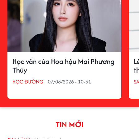
Học vấn của Hoa hậu Mai Phương
L
Thúy
t
HỌC ĐƯỜNG
07/08/2026 - 10:31
S
TIN MỚI