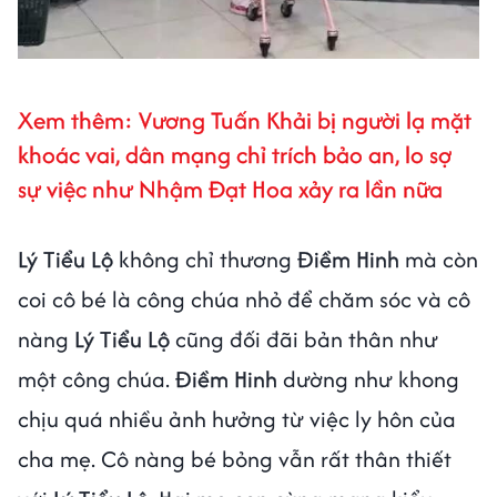
Xem thêm: Vương Tuấn Khải bị người lạ mặt
khoác vai, dân mạng chỉ trích bảo an, lo sợ
sự việc như Nhậm Đạt Hoa xảy ra lần nữa
Lý Tiểu Lộ
không chỉ thương
Điềm Hinh
mà còn
coi cô bé là công chúa nhỏ để chăm sóc và cô
nàng
Lý Tiểu Lộ
cũng đối đãi bản thân như
một công chúa.
Điềm Hinh
dường như khong
chịu quá nhiều ảnh hưởng từ việc ly hôn của
cha mẹ. Cô nàng bé bỏng vẫn rất thân thiết