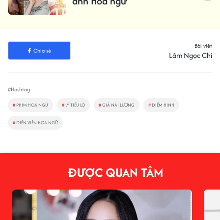
ảnh Hoa ngữ
Bài viết
Chia sẻ
Lâm Ngọc Chi
#Hashtag
#
PHIM HOA NGỮ
#
LÝ TIỂU LỘ
#
GIẢ NÃI LƯỢNG
#
ĐIỀM HINH
#
DIỄN VIÊN HOA NGỮ
ĐƯỢC QUAN TÂM