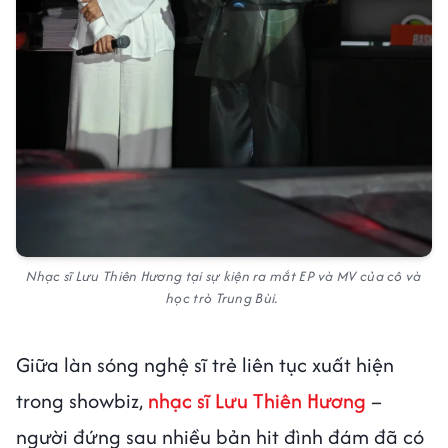
Nhạc sĩ Lưu Thiên Hương tại sự kiện ra mắt EP và MV của cô và
học trò Trung Bùi.
Giữa làn sóng nghệ sĩ trẻ liên tục xuất hiện
trong showbiz,
nhạc sĩ Lưu Thiên Hương
–
người đứng sau nhiều bản hit đình đám đã có