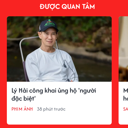
ĐƯỢC QUAN TÂM
Lý Hải công khai ủng hộ 'người
M
đặc biệt'
h
PHIM ẢNH
38 phút trước
S