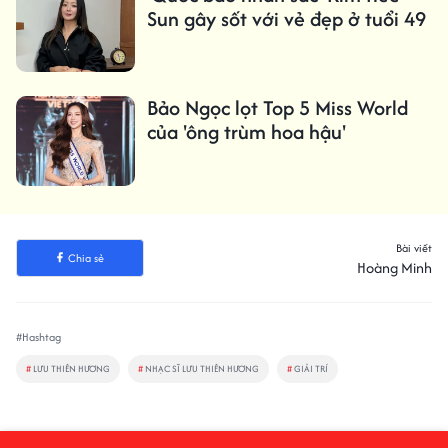
Sun gây sốt với vẻ đẹp ở tuổi 49
Bảo Ngọc lọt Top 5 Miss World
của 'ông trùm hoa hậu'
Bài viết
Chia sẻ
Hoàng Minh
#Hashtag
#
LƯU THIÊN HƯƠNG
#
NHẠC SĨ LƯU THIÊN HƯƠNG
#
GIẢI TRÍ