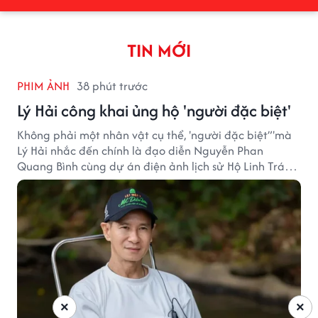
TIN MỚI
PHIM ẢNH
38 phút trước
Lý Hải công khai ủng hộ 'người đặc biệt'
Không phải một nhân vật cụ thể, 'người đặc biệt”'mà
Lý Hải nhắc đến chính là đạo diễn Nguyễn Phan
Quang Bình cùng dự án điện ảnh lịch sử Hộ Linh Tráng
Sĩ: Bí Ẩn Mộ Vua Đinh.
×
×