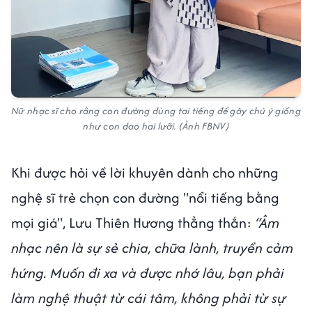
Nữ nhạc sĩ cho rằng con đường dùng tai tiếng để gây chú ý giống
như con dao hai lưỡi. (Ảnh FBNV)
Khi được hỏi về lời khuyên dành cho những
nghệ sĩ trẻ chọn con đường "nổi tiếng bằng
mọi giá", Lưu Thiên Hương thẳng thắn:
“Âm
nhạc nên là sự sẻ chia, chữa lành, truyền cảm
hứng. Muốn đi xa và được nhớ lâu, bạn phải
làm nghệ thuật từ cái tâm, không phải từ sự