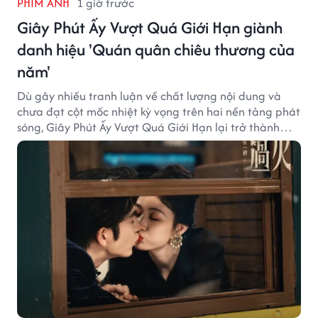
PHIM ẢNH
1 giờ trước
Giây Phút Ấy Vượt Quá Giới Hạn giành
danh hiệu 'Quán quân chiêu thương của
năm'
Dù gây nhiều tranh luận về chất lượng nội dung và
chưa đạt cột mốc nhiệt kỳ vọng trên hai nền tảng phát
sóng, Giây Phút Ấy Vượt Quá Giới Hạn lại trở thành
hiện tượng ở khía cạnh thương mại.