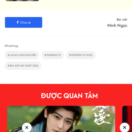
Bài viết
Chia sẻ
Minh Ngọc
#Hashtag
#
LUCAS LUÂN NGUYỄN
#
PHƯƠNG VY
#
PHƯƠNG VY IDOL
#
BÀI HÁT HAY NHẤT 2022
ĐƯỢC QUAN TÂM
×
×