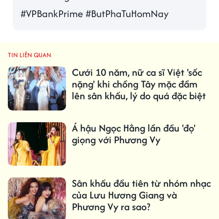
#VPBankPrime #ButPhaTuHomNay
TIN LIÊN QUAN
Cưới 10 năm, nữ ca sĩ Việt 'sốc
nặng' khi chồng Tây mặc đầm
lên sân khấu, lý do quá đặc biệt
Á hậu Ngọc Hằng lần đầu 'đọ'
giọng với Phương Vy
Sân khấu đầu tiên từ nhóm nhạc
của Lưu Hương Giang và
Phương Vy ra sao?