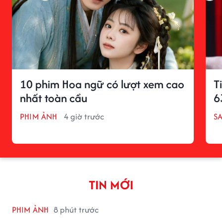
10 phim Hoa ngữ có lượt xem cao
T
nhất toàn cầu
6
PHIM ẢNH
4 giờ trước
S
TIN MỚI
PHIM ẢNH
8 phút trước