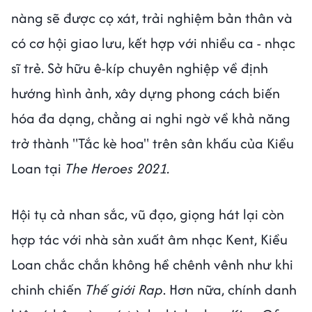
nàng sẽ được cọ xát, trải nghiệm bản thân và
có cơ hội giao lưu, kết hợp với nhiều ca - nhạc
sĩ trẻ. Sở hữu ê-kíp chuyên nghiệp về định
hướng hình ảnh, xây dựng phong cách biến
hóa đa dạng, chẳng ai nghi ngờ về khả năng
trở thành "Tắc kè hoa" trên sân khấu của Kiều
Loan tại
The Heroes 2021.
Hội tụ cả nhan sắc, vũ đạo, giọng hát lại còn
hợp tác với nhà sản xuất âm nhạc Kent, Kiều
Loan chắc chắn không hề chênh vênh như khi
chinh chiến
Thế giới Rap
. Hơn nữa, chính danh