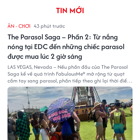
TIN MỚI
ĂN - CHƠI
43 phút trước
The Parasol Saga – Phần 2: Từ nắng
nóng tại EDC đến những chiếc parasol
được mua lúc 2 giờ sáng
LAS VEGAS, Nevada – Nếu phần đầu của The Parasol
Saga kể về quá trình FabulousMe® mở rộng từ quạt
cầm tay sang parasol, phần tiếp theo ghi lại thời điểm
sản phẩm được thị trường đón nhận và dần vượt khỏi
công năng che nắng thông thường.