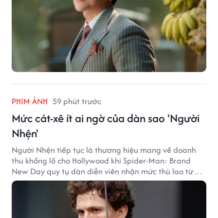
PHIM ẢNH
59 phút trước
Mức cát-xê ít ai ngờ của dàn sao 'Người
Nhện'
Người Nhện tiếp tục là thương hiệu mang về doanh
thu khổng lồ cho Hollywood khi Spider-Man: Brand
New Day quy tụ dàn diễn viên nhận mức thù lao từ
hàng chục đến hàng trăm tỷ đồng. Thành công phòng
vé của bộ phim cũng giúp nhiều ngôi sao sở hữu khoản
thu nhập đáng mơ ước.