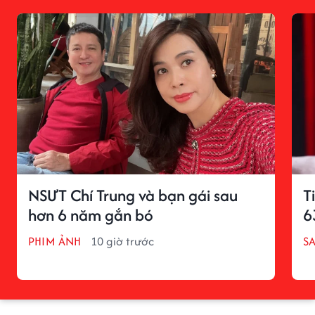
NSƯT Chí Trung và bạn gái sau
T
hơn 6 năm gắn bó
6
PHIM ẢNH
10 giờ trước
S