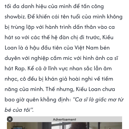
tối đa danh hiệu của mình để tấn công
showbiz. Để khiến cái tên tuổi của mình không
bị trùng lặp với hành trình dấn thân vào ca
hát so với các thế hệ đàn chị đi trước, Kiều
Loan là á hậu đầu tiên của Việt Nam bén
duyên với nghiệp cầm mic với hình ảnh ca sĩ
hát Rap. Kể cả ở lĩnh vực nhan sắc lẫn âm
nhạc, cô đều bị khán giả hoài nghi về tiềm
năng của mình. Thế nhưng, Kiều Loan chưa
bao giờ quên khẳng định:
"Ca sĩ là giấc mơ từ
bé của tôi".
Advertisement