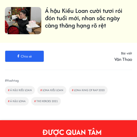
Á hậu Kiều Loan cười tươi rói
đón tuổi mới, nhan sắc ngày
càng thăng hạng rõ rệt
Bài viết
Chia sẻ
Văn Thao
#Hashtag
#
Á HẬU KIỀU LOAN
#
LONA KIỀU LOAN
#
LONA KING OF RAP 2020
#
Á HẬU LONA
#
THE HEROES 2021
ĐƯỢC QUAN TÂM