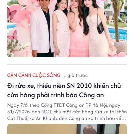
CẬN CẢNH CUỘC SỐNG
1 giờ trước
Đi rửa xe, thiếu niên SN 2010 khiến chủ
cửa hàng phải trình báo Công an
Ngày 7/8, theo Cổng TTĐT Công an TP Hà Nội, ngày
31/7/2026, anh N.C.T, chủ một cửa hàng rửa xe tại thôn
Cát Thuế, xã An Khánh, đến Công an xã trình báo về
việc bị mất trộm chiếc xe máy Honda Wave. Trong cốp
xe còn có nhiều giấy tờ cá nhân và khoảng 1,2 triệu