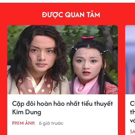
ĐƯỢC QUAN TÂM
Cặp đôi hoàn hảo nhất tiểu thuyết
C
Kim Dung
t
v
PHIM ẢNH
6 giờ trước
S