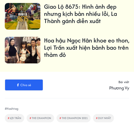
Giao Lộ 8675: Hình ảnh đẹp
nhưng kịch bản nhiều lỗi, La
Thành gánh diễn xuất
Hoa hậu Ngọc Hân khoe eo thon,
Lợi Trần xuất hiện bảnh bao trên
thảm đỏ
Bài viết
Chia sẻ
Phương Vy
#Hashtag
#
LỢI TRẦN
#
THE CHAMPION
#
THE CHAMPION 2021
#
DUY NHẤT