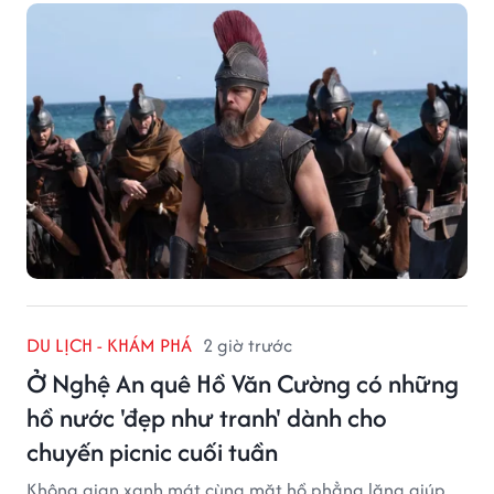
DU LỊCH - KHÁM PHÁ
2 giờ trước
Ở Nghệ An quê Hồ Văn Cường có những
hồ nước 'đẹp như tranh' dành cho
chuyến picnic cuối tuần
Không gian xanh mát cùng mặt hồ phẳng lặng giúp