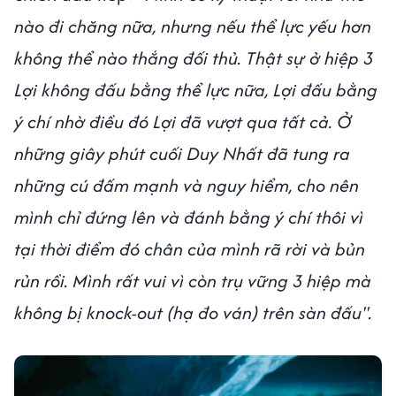
nào đi chăng nữa, nhưng nếu thể lực yếu hơn
không thể nào thắng đối thủ. Thật sự ở hiệp 3
Lợi không đấu bằng thể lực nữa, Lợi đấu bằng
ý chí nhờ điều đó Lợi đã vượt qua tất cả. Ở
những giây phút cuối Duy Nhất đã tung ra
những cú đấm mạnh và nguy hiểm, cho nên
mình chỉ đứng lên và đánh bằng ý chí thôi vì
tại thời điểm đó chân của mình rã rời và bủn
rủn rồi. Mình rất vui vì còn trụ vững 3 hiệp mà
không bị knock-out (hạ đo ván) trên sàn đấu".