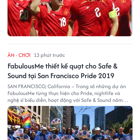
ĂN - CHƠI
13 phút trước
FabulousMe thiết kế quạt cho Safe &
Sound tại San Francisco Pride 2019
SAN FRANCISCO, California – Trong số những dự án
FabulousMe từng thực hiện cho Pride, nightlife và
nghệ sĩ biểu diễn, hoạt động với Safe & Sound năm
2019 mang một bối cảnh khác biệt. Safe & Sound là tổ
chức phi lợi nhuận tại San Francisco hoạt động trong
lĩnh vực phòng ngừa bạo hành trẻ em, hỗ trợ gia đình
và xây dựng môi trường an toàn cho trẻ em.