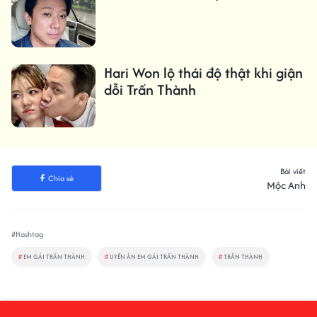
Hari Won lộ thái độ thật khi giận
dỗi Trấn Thành
Bài viết
Chia sẻ
Mộc Anh
#Hashtag
#
EM GÁI TRẤN THÀNH
#
UYỂN ÂN EM GÁI TRẤN THÀNH
#
TRẤN THÀNH