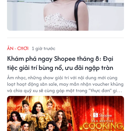
ĂN - CHƠI
1 giờ trước
Khám phá ngay Shopee tháng 8: Đại
tiệc giải trí bùng nổ, ưu đãi ngập tràn
Âm nhạc, những show giải trí với nội dung mới cùng
loạt hoạt động săn sale, may mắn nhận voucher khủng
và chia quỹ xu sẽ cùng góp mặt trong “thực đơn” giải
trí cuối tuần trên Shopee, diễn ra liên tiếp vào ngày
7/8 và 8/8.