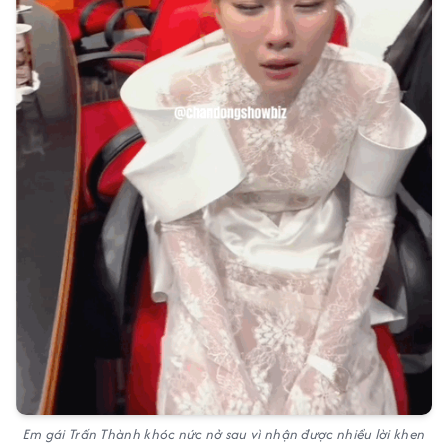
Em gái Trấn Thành khóc nức nở sau vì nhận được nhiều lời khen