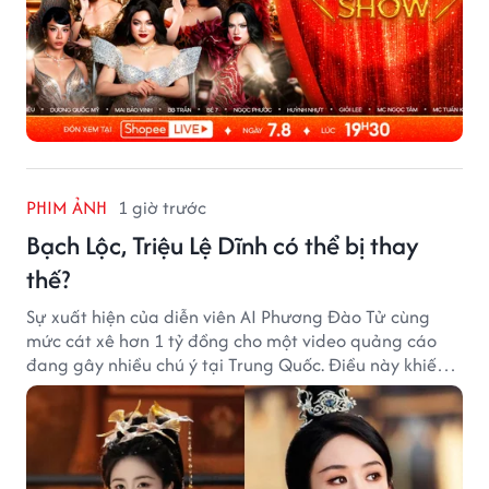
PHIM ẢNH
1 giờ trước
Bạch Lộc, Triệu Lệ Dĩnh có thể bị thay
thế?
Sự xuất hiện của diễn viên AI Phương Đào Tử cùng
mức cát xê hơn 1 tỷ đồng cho một video quảng cáo
đang gây nhiều chú ý tại Trung Quốc. Điều này khiến
không ít người đặt câu hỏi liệu những ngôi sao hàng
đầu như Bạch Lộc, Triệu Lệ Dĩnh có thể bị thay thế
trong tương lai.