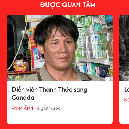
ĐƯỢC QUAN TÂM
Diễn viên Thanh Thức sang
L
Canada
N
PHIM ẢNH
8 giờ trước