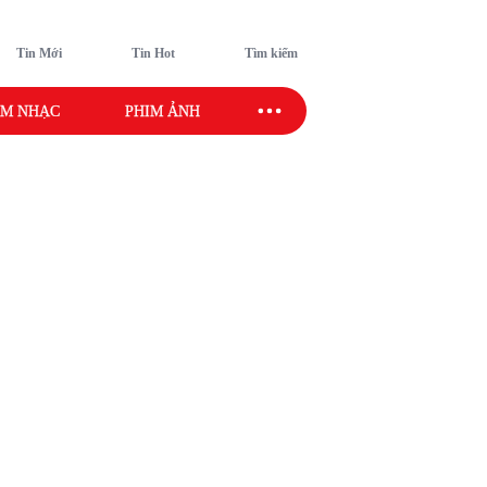
Tin Mới
Tin Hot
Tìm kiếm
M NHẠC
PHIM ẢNH
SAO SPORT