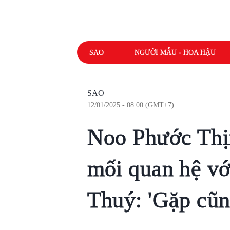
SAO
NGƯỜI MẪU - HOA HẬU
SAO
12/01/2025 - 08:00 (GMT+7)
Noo Phước Thịn
mối quan hệ v
Thuý: 'Gặp cũng