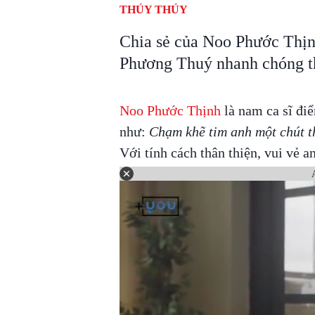
THÚY THÚY
Chia sẻ của Noo Phước Thịn
Phương Thuý nhanh chóng th
Noo Phước Thịnh
là nam ca sĩ điể
như:
Chạm khẽ tim anh một chút t
Với tính cách thân thiện, vui vẻ 