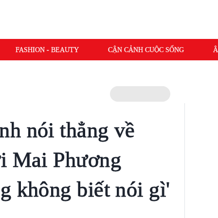
FASHION - BEAUTY
CẬN CẢNH CUỘC SỐNG
Â
h nói thẳng về
ới Mai Phương
 không biết nói gì'