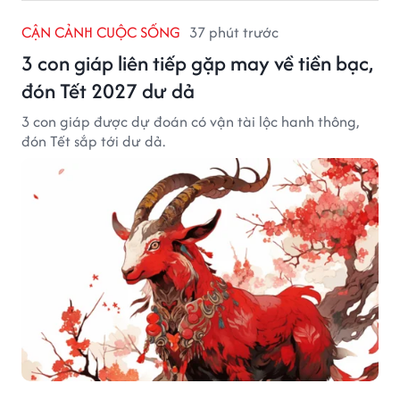
CẬN CẢNH CUỘC SỐNG
37 phút trước
3 con giáp liên tiếp gặp may về tiền bạc,
đón Tết 2027 dư dả
3 con giáp được dự đoán có vận tài lộc hanh thông,
đón Tết sắp tới dư dả.