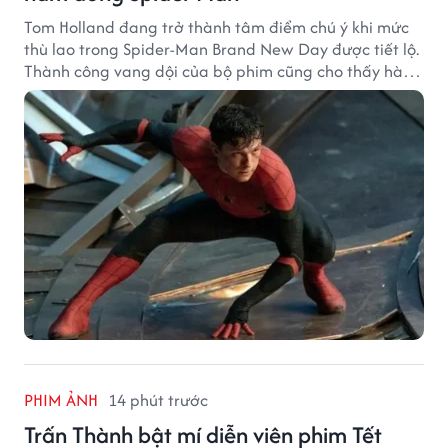
Tom Holland đang trở thành tâm điểm chú ý khi mức
thù lao trong Spider-Man Brand New Day được tiết lộ.
Thành công vang dội của bộ phim cũng cho thấy hành
trình thăng hạng đáng chú ý của nam diễn viên sau
một thập kỷ gắn bó với vai Người Nhện.
PHIM ẢNH
14 phút trước
Trấn Thành bật mí diễn viên phim Tết