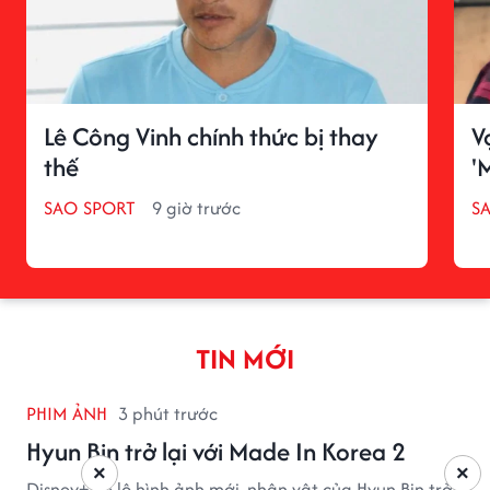
Lê Công Vinh chính thức bị thay
V
thế
'
SAO SPORT
9 giờ trước
S
TIN MỚI
PHIM ẢNH
3 phút trước
Hyun Bin trở lại với Made In Korea 2
×
×
Disney+ hé lộ hình ảnh mới, nhân vật của Hyun Bin trở