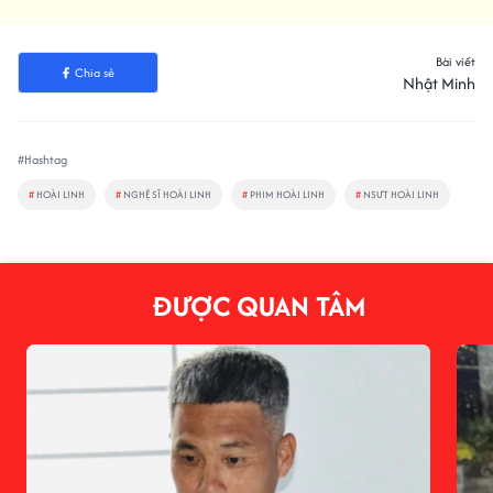
Bài viết
Chia sẻ
Nhật Minh
#Hashtag
#
HOÀI LINH
#
NGHỆ SĨ HOÀI LINH
#
PHIM HOÀI LINH
#
NSƯT HOÀI LINH
ĐƯỢC QUAN TÂM