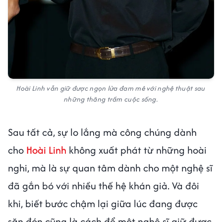
Hoài Linh vẫn giữ được ngọn lửa đam mê với nghệ thuật sau
những thăng trầm cuộc sống.
Sau tất cả, sự lo lắng mà công chúng dành
cho
Hoài Linh
không xuất phát từ những hoài
nghi, mà là sự quan tâm dành cho một nghệ sĩ
đã gắn bó với nhiều thế hệ khán giả. Và đôi
khi, biết bước chậm lại giữa lúc đang được
săn đón cũng là cách để một nghệ sĩ giữ được