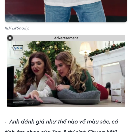
HLV Lil'Shady.
Advertisement
- Anh đánh giá như thế nào về màu sắc, cá
tính âm nhạc của Top 8 thí sinh Chung kết?