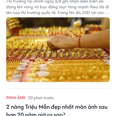
Thị trường tài chính ngày 6/8 ghi nhận diễn biến sôi
động khi vàng và bạc đồng loạt tăng mạnh theo đà đi
lên của thị trường quốc tế. Trong khi đó, USD tại các
ngân hàng tiếp tục hạ nhiệt dù tỷ giá trung tâm lập
đỉnh mới.
PHIM ẢNH
20 phút trước
2 nàng Triệu Mẫn đẹp nhất màn ảnh sau
hơn 20 năm giờ ra sao?