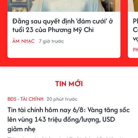
Đằng sau quyết định 'đám cưới' ở
P
tuổi 23 của Phương Mỹ Chi
C
v
ÂM NHẠC
7 giờ trước
P
TIN MỚI
BĐS - TÀI CHÍNH
20 phút trước
Tin tài chính hôm nay 6/8: Vàng tăng sốc
lên vùng 143 triệu đồng/lượng, USD
giảm nhẹ