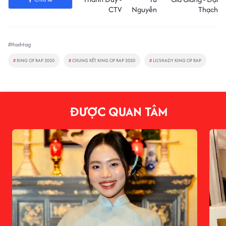
CTV
Nguyễn
Thạch
#Hashtag
#
KING OF RAP 2020
#
CHUNG KẾT KING OF RAP 2020
#
LIL'SHADY KING OF RAP
ĐƯỢC QUAN TÂM