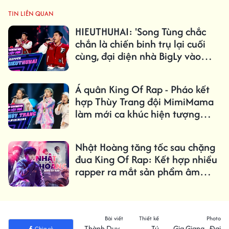
TIN LIÊN QUAN
HIEUTHUHAI: 'Song Tùng chắc
chắn là chiến binh trụ lại cuối
cùng, đại diện nhà BigLy vào
chung kết'
Á quân King Of Rap - Pháo kết
hợp Thùy Trang đội MimiMama
làm mới ca khúc hiện tượng
'Tình bạn diệu kỳ'
Nhật Hoàng tăng tốc sau chặng
đua King Of Rap: Kết hợp nhiều
rapper ra mắt sản phẩm âm
nhạc liên tục
Bài viết
Thiết kế
Photo
Thành Duy -
Tú
Gia Giang - Đại
Chia sẻ