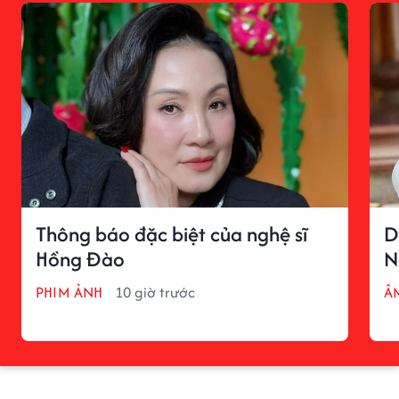
Thông báo đặc biệt của nghệ sĩ
D
Hồng Đào
N
PHIM ẢNH
10 giờ trước
Â