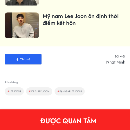
Mỹ nam Lee Joon ấn định thời
điểm kết hôn
Bài viết
Chia sẻ
Nhật Minh
#Hashtag
#
LEE JOON
#
CA SĨ LEE JOON
#
BẠN GÁI LEE JOON
ĐƯỢC QUAN TÂM