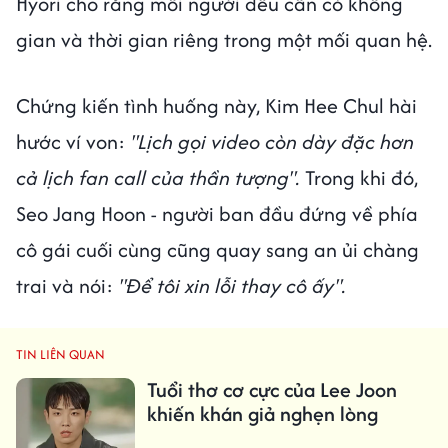
Hyori cho rằng mỗi người đều cần có không
gian và thời gian riêng trong một mối quan hệ.
Chứng kiến tình huống này, Kim Hee Chul hài
hước ví von:
"Lịch gọi video còn dày đặc hơn
cả lịch fan call của thần tượng".
Trong khi đó,
Seo Jang Hoon - người ban đầu đứng về phía
cô gái cuối cùng cũng quay sang an ủi chàng
trai và nói:
"Để tôi xin lỗi thay cô ấy".
TIN LIÊN QUAN
Tuổi thơ cơ cực của Lee Joon
khiến khán giả nghẹn lòng