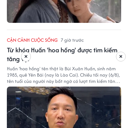
CẬN CẢNH CUỘC SỐNG
7 giờ trước
Từ khóa Huấn 'hoa hồng' được tìm kiếm
×
×
tăng vọt
Huấn 'hoa hồng' tên thật là Bùi Xuân Huấn, sinh năm
1985, quê Yên Bái (nay là Lào Cai). Chiều tối nay (6/8),
tên tuổi của người này bất ngờ có lượt tìm kiếm tăng
vọt.