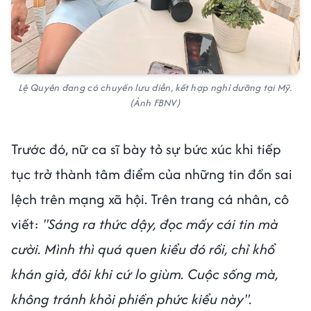
Lệ Quyên đang có chuyến lưu diễn, kết hợp nghỉ dưỡng tại Mỹ.
(Ảnh FBNV)
Trước đó, nữ ca sĩ bày tỏ sự bức xúc khi tiếp
tục trở thành tâm điểm của những tin đồn sai
lệch trên mạng xã hội. Trên trang cá nhân, cô
viết:
"Sáng ra thức dậy, đọc mấy cái tin mà
cười. Mình thì quá quen kiểu đó rồi, chỉ khổ
khán giả, đôi khi cứ lo giùm. Cuộc sống mà,
không tránh khỏi phiền phức kiểu này".