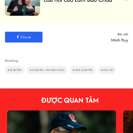
Bài viết
Chia sẻ
Minh Huy
#Hashtag
#
LỆ QUYÊN
#
LỆ QUYÊN - LÂM BẢO CHÂU
#
NHÀ LỆ QUYÊN
#
GIẢI TRÍ
ĐƯỢC QUAN TÂM