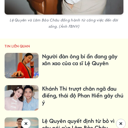
Lệ Quyên và Lâm Bảo Châu đồng hành từ công việc đến đời
sống. (Ảnh FBNV)
TIN LIÊN QUAN
Người đàn ông bí ẩn đang gây
xôn xao của ca sĩ Lệ Quyên
Khánh Thi trượt chân ngã đau
điếng, thái độ Phan Hiển gây chú
ý
Lệ Quyên quyết định từ bỏ vì
×
×
câu nói của Lâm Bảo Châu