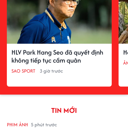
HLV Park Hang Seo đã quyết định
H
không tiếp tục cầm quân
Â
SAO SPORT
3 giờ trước
TIN MỚI
PHIM ẢNH
5 phút trước