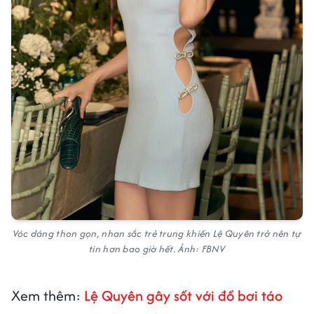
Vóc dáng thon gọn, nhan sắc trẻ trung khiến Lệ Quyên trở nên tự
tin hơn bao giờ hết. Ảnh: FBNV
Xem thêm:
Lệ Quyên gây sốt với đồ bơi táo