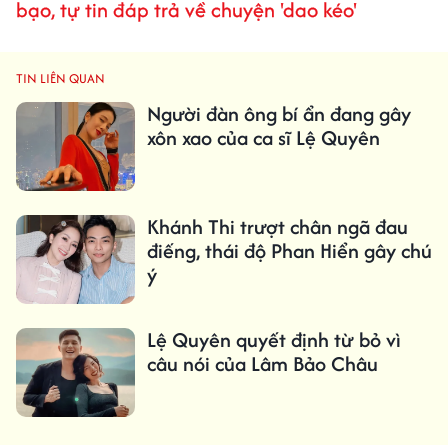
bạo, tự tin đáp trả về chuyện 'dao kéo'
TIN LIÊN QUAN
Người đàn ông bí ẩn đang gây
xôn xao của ca sĩ Lệ Quyên
Khánh Thi trượt chân ngã đau
điếng, thái độ Phan Hiển gây chú
ý
Lệ Quyên quyết định từ bỏ vì
câu nói của Lâm Bảo Châu