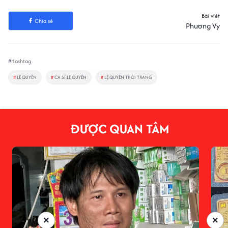
Bài viết
Chia sẻ
Phương Vy
#Hashtag
#
LỆ QUYÊN
#
CA SĨ LỆ QUYÊN
#
LỆ QUYÊN THỜI TRANG
ĐƯỢC QUAN TÂM
×
×