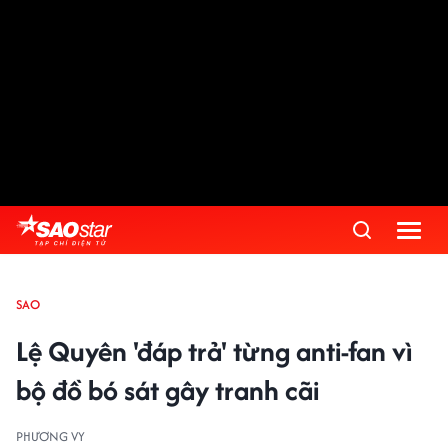
SAO
Lệ Quyên 'đáp trả' từng anti-fan vì
bộ đồ bó sát gây tranh cãi
PHƯƠNG VY