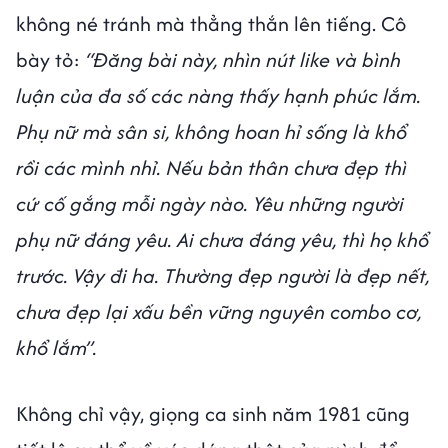
không né tránh mà thẳng thắn lên tiếng. Cô
bày tỏ:
“Đăng bài này, nhìn nút like và bình
luận của đa số các nàng thấy hạnh phúc lắm.
Phụ nữ mà sân si, không hoan hỉ sống là khổ
rồi các mình nhỉ. Nếu bản thân chưa đẹp thì
cứ cố gắng mỗi ngày nào. Yêu những người
phụ nữ đáng yêu. Ai chưa đáng yêu, thì họ khổ
trước. Vậy đi ha. Thường đẹp người là đẹp nết,
chưa đẹp lại xấu bền vững nguyên combo cơ,
khổ lắm”.
Không chỉ vậy, giọng ca sinh năm 1981 cũng