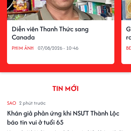
Diễn viên Thanh Thức sang
G
Canada
r
PHIM ẢNH
07/08/2026 - 10:46
BĐ
TIN MỚI
SAO
2 phút trước
Khán giả phản ứng khi NSƯT Thành Lộc
báo tin vui ở tuổi 65