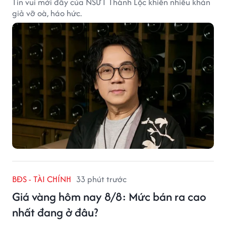
Tin vui mới đây của NSƯT Thành Lộc khiến nhiều khán
giả vỡ oà, háo hức.
BĐS - TÀI CHÍNH
33 phút trước
Giá vàng hôm nay 8/8: Mức bán ra cao
nhất đang ở đâu?