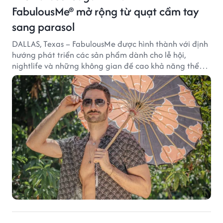
FabulousMe® mở rộng từ quạt cầm tay
sang parasol
DALLAS, Texas – FabulousMe được hình thành với định
hướng phát triển các sản phẩm dành cho lễ hội,
nightlife và những không gian đề cao khả năng thể
hiện bản thân. Trong quá trình xây dựng thương hiệu,
quạt cầm tay trở thành dòng sản phẩm tạo được
thành công ban đầu, giúp FabulousMe từng bước mở
rộng mức độ hiện diện trên thị trường.