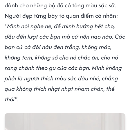
dành cho những bộ đồ có tông màu sặc sỡ.
Người đẹp từng bày tỏ quan điểm cá nhân:
"Mình nói nghe nè, để mình hưởng hết cho,
đâu đến lượt các bạn mà cứ nôn nao nào. Các
bạn cứ cả đời nâu đen trắng, không mác,
không tem, không số cho nó chắc ăn, cho nó
sang chảnh theo gu của các bạn. Mình không
phải là người thích màu sắc đâu nhé, chẳng
qua không thích nhợt nhạt nhàm chán, thế
thôi".