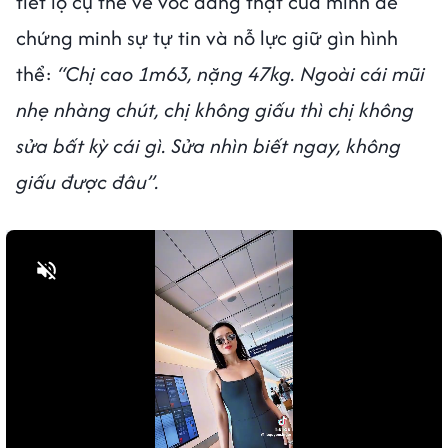
tiết lộ cụ thể về vóc dáng thật của mình để
chứng minh sự tự tin và nỗ lực giữ gìn hình
thể:
“Chị cao 1m63, nặng 47kg. Ngoài cái mũi
nhẹ nhàng chút, chị không giấu thì chị không
sửa bất kỳ cái gì. Sửa nhìn biết ngay, không
giấu được đâu”.
Bật tiếng