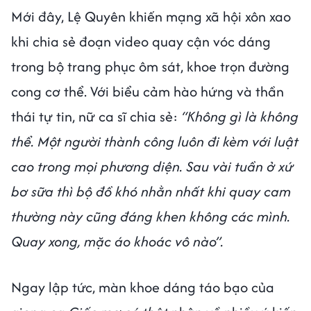
Mới đây, Lệ Quyên khiến mạng xã hội xôn xao
khi chia sẻ đoạn video quay cận vóc dáng
trong bộ trang phục ôm sát, khoe trọn đường
cong cơ thể. Với biểu cảm hào hứng và thần
thái tự tin, nữ ca sĩ chia sẻ:
“Không gì là không
thể. Một người thành công luôn đi kèm với luật
cao trong mọi phương diện. Sau vài tuần ở xứ
bơ sữa thì bộ đồ khó nhằn nhất khi quay cam
thường này cũng đáng khen không các mình.
Quay xong, mặc áo khoác vô nào”.
Ngay lập tức, màn khoe dáng táo bạo của