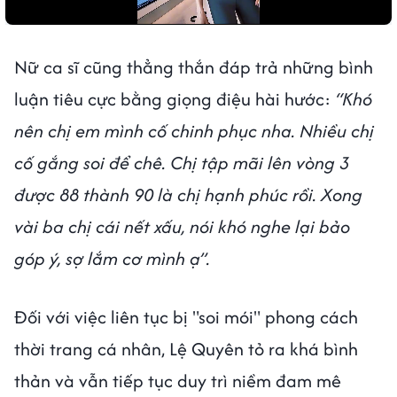
Nữ ca sĩ cũng thẳng thắn đáp trả những bình
luận tiêu cực bằng giọng điệu hài hước:
“Khó
nên chị em mình cố chinh phục nha. Nhiều chị
cố gắng soi để chê. Chị tập mãi lên vòng 3
được 88 thành 90 là chị hạnh phúc rồi. Xong
vài ba chị cái nết xấu, nói khó nghe lại bảo
góp ý, sợ lắm cơ mình ạ”.
Đối với việc liên tục bị "soi mói" phong cách
thời trang cá nhân, Lệ Quyên tỏ ra khá bình
thản và vẫn tiếp tục duy trì niềm đam mê