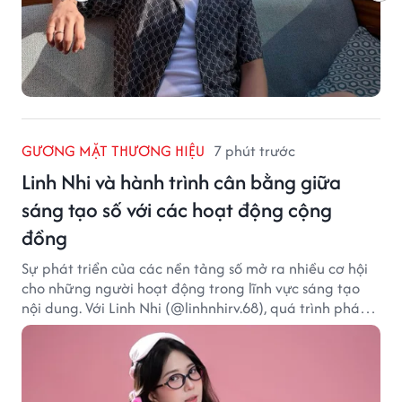
GƯƠNG MẶT THƯƠNG HIỆU
7 phút trước
Linh Nhi và hành trình cân bằng giữa
sáng tạo số với các hoạt động cộng
đồng
Sự phát triển của các nền tảng số mở ra nhiều cơ hội
cho những người hoạt động trong lĩnh vực sáng tạo
nội dung. Với Linh Nhi (@linhnhirv.68), quá trình phát
triển nội dung trên mạng xã hội được kết hợp cùng
các dự án truyền thông và hoạt động hướng đến cộng
đồng. Hiện cô hoạt động trong các lĩnh vực beauty,
lifestyle và fashion, đồng thời tham gia một số chương