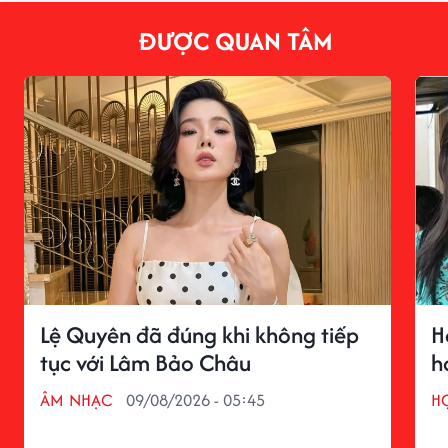
ĐƯỢC QUAN TÂM
Lệ Quyên đã đúng khi không tiếp
H
tục với Lâm Bảo Châu
h
ÂM NHẠC
09/08/2026 - 05:45
H