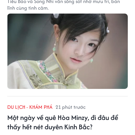
Tiểu Bảo và Song Nhi vẫn sống sót nhờ mưu trí, bản
lĩnh cùng tình cảm.
DU LỊCH - KHÁM PHÁ
21 phút trước
Một ngày về quê Hòa Minzy, đi đâu để
thấy hết nét duyên Kinh Bắc?