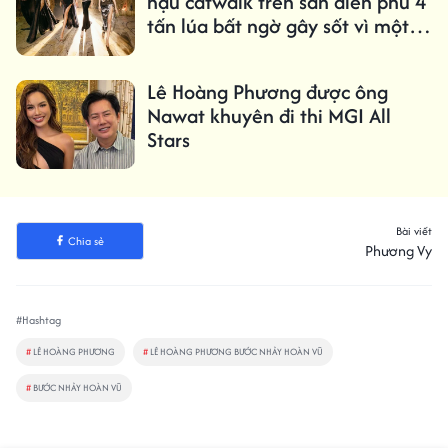
hậu catwalk trên sàn diễn phủ 4
tấn lúa bất ngờ gây sốt vì một
chi tiết
Lê Hoàng Phương được ông
Nawat khuyên đi thi MGI All
Stars
Bài viết
Chia sẻ
Phương Vy
#Hashtag
#
LÊ HOÀNG PHƯƠNG
#
LÊ HOÀNG PHƯƠNG BƯỚC NHẢY HOÀN VŨ
#
BƯỚC NHẢY HOÀN VŨ