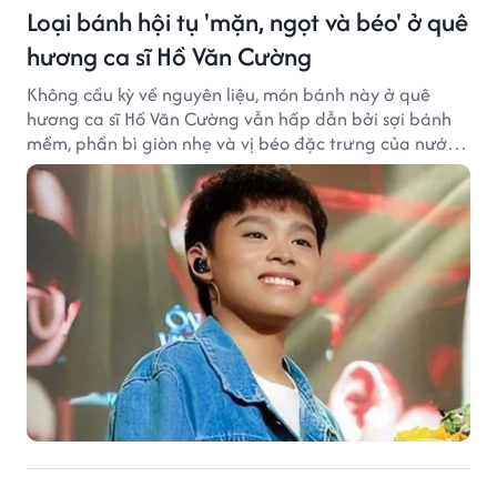
Loại bánh hội tụ 'mặn, ngọt và béo' ở quê
hương ca sĩ Hồ Văn Cường
Không cầu kỳ về nguyên liệu, món bánh này ở quê
hương ca sĩ Hồ Văn Cường vẫn hấp dẫn bởi sợi bánh
mềm, phần bì giòn nhẹ và vị béo đặc trưng của nước
cốt dừa.