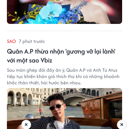
SAO
7 phút trước
Quân A.P thừa nhận 'gương vỡ lại lành'
với một sao Vbiz
Sau màn ghép đôi đầy ăn ý, Quân A.P và Anh Tú Atus
tiếp tục khiến khán giả thích thú khi có những khoảnh
khắc thân thiết, hài hước bên nhau.
×
×