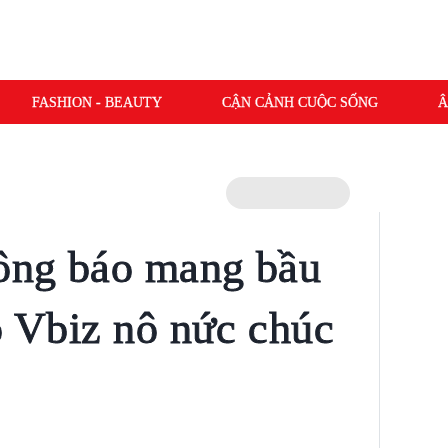
FASHION - BEAUTY
CẬN CẢNH CUỘC SỐNG
Â
ông báo mang bầu
o Vbiz nô nức chúc