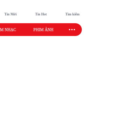
Tin Mới
Tin Hot
Tìm kiếm
M NHẠC
PHIM ẢNH
SAO SPORT