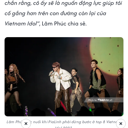
chắn rằng, cô ấy sẽ là nguồn động lực giúp tôi
cố gắng hơn trên con đường còn lại của
Vietnam Idol”
, Lâm Phúc chia sẻ.
Lâm Phúc tiếc nuối khi PiaLinh phải dừng bước ở top 8 Vietnam
×
×