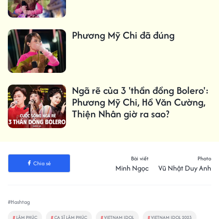
Phương Mỹ Chi đã đúng
Ngã rẽ của 3 'thần đồng Bolero':
Phương Mỹ Chi, Hồ Văn Cường,
Thiện Nhân giờ ra sao?
Bài viết
Photo
Chia sẻ
Minh Ngọc
Vũ Nhật Duy Anh
#Hashtag
#
LÂM PHÚC
#
CA SĨ LÂM PHÚC
#
VIETNAM IDOL
#
VIETNAM IDOL 2023