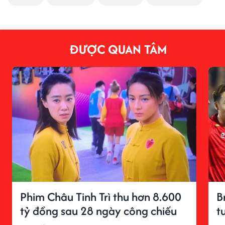
ĐƯỢC QUAN TÂM
Phim Châu Tinh Trì thu hơn 8.600
B
tỷ đồng sau 28 ngày công chiếu
t