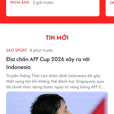
PHIM ẢNH
2 giờ trước
S
TIN MỚI
SAO SPORT
8 phút trước
Địa chấn AFF Cup 2026 xảy ra với
Indonesia
Truyền thông Thái Lan nhận định Indonesia đã gây
thất vọng lớn khi không thể đánh bại Singapore, qua
đó chính thức dừng bước ngay từ vòng bảng AFF Cup
2026.