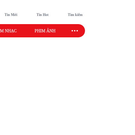
Tin Mới
Tin Hot
Tìm kiếm
M NHẠC
PHIM ẢNH
SAO SPORT