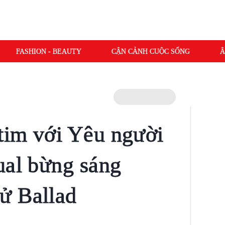
FASHION - BEAUTY
CẬN CẢNH CUỘC SỐNG
Â
tim với Yêu người
ual bừng sáng
ử Ballad