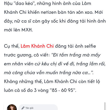
Hậu "dao kéo", những hình ảnh của Lâm
Khánh Chi khiến netizen bàn tán xôn xao. Mới
đây, nữ ca sĩ còn gây sốc khi đăng tải hình ảnh
mới lên MXH.
Cụ thể,
Lâm Khánh Chi
đăng tải ảnh selfie
trước gương, cô viết:
"Đi tắm trắng mà mấy
em nhân viên cứ kêu chị đi về đi, trắng lắm rồi,
mà công chúa vẫn muốn trắng nữa cơ...".
Không những thế, Lâm Khánh Chi còn tiết lộ
luôn cả số đo 3 vòng "85 - 60 95".