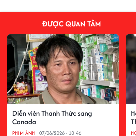
ĐƯỢC QUAN TÂM
Diễn viên Thanh Thức sang
H
Canada
T
PHIM ẢNH
07/08/2026 - 10:46
H