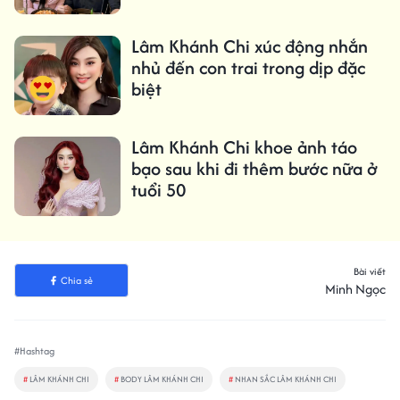
Lâm Khánh Chi xúc động nhắn
nhủ đến con trai trong dịp đặc
biệt
Lâm Khánh Chi khoe ảnh táo
bạo sau khi đi thêm bước nữa ở
tuổi 50
Bài viết
Chia sẻ
Minh Ngọc
#Hashtag
#
LÂM KHÁNH CHI
#
BODY LÂM KHÁNH CHI
#
NHAN SẮC LÂM KHÁNH CHI