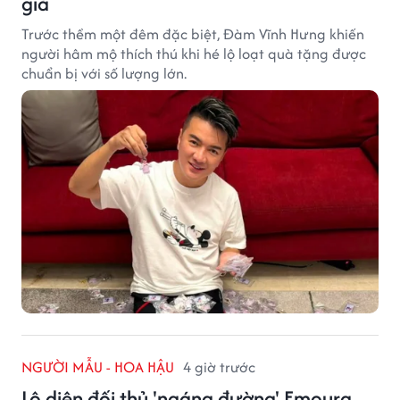
giả
Trước thềm một đêm đặc biệt, Đàm Vĩnh Hưng khiến
người hâm mộ thích thú khi hé lộ loạt quà tặng được
chuẩn bị với số lượng lớn.
NGƯỜI MẪU - HOA HẬU
4 giờ trước
Lộ diện đối thủ 'ngáng đường' Emoura