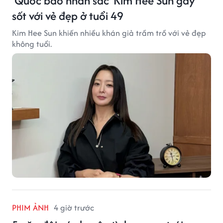
'Quốc bảo nhan sắc' Kim Hee Sun gây
sốt với vẻ đẹp ở tuổi 49
Kim Hee Sun khiến nhiều khán giả trầm trồ với vẻ đẹp
không tuổi.
PHIM ẢNH
4 giờ trước