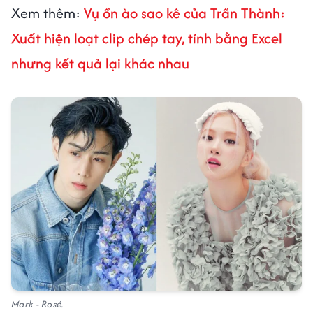
Xem thêm:
Vụ ồn ào sao kê của Trấn Thành:
Xuất hiện loạt clip chép tay, tính bằng Excel
nhưng kết quả lại khác nhau
Mark - Rosé.