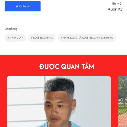
Bài viết
Chia sẻ
Xuân Kỳ
#Hashtag
#
MARK GOT7
#
ROSÉ BLACKPINK
#
MARK (GOT7) VÀ ROSÉ (BLACKPINK) HẸN HÒ
ĐƯỢC QUAN TÂM