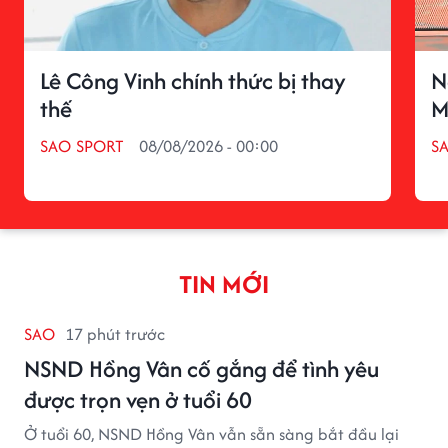
Lê Công Vinh chính thức bị thay
N
thế
M
SAO SPORT
08/08/2026 - 00:00
S
TIN MỚI
SAO
17 phút trước
NSND Hồng Vân cố gắng để tình yêu
được trọn vẹn ở tuổi 60
Ở tuổi 60, NSND Hồng Vân vẫn sẵn sàng bắt đầu lại