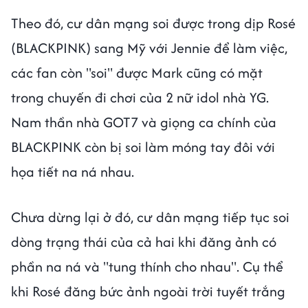
Theo đó, cư dân mạng soi được trong dịp Rosé
(BLACKPINK) sang Mỹ với Jennie để làm việc,
các fan còn "soi" được Mark cũng có mặt
trong chuyến đi chơi của 2 nữ idol nhà YG.
Nam thần nhà GOT7 và giọng ca chính của
BLACKPINK còn bị soi làm móng tay đôi với
họa tiết na ná nhau.
Chưa dừng lại ở đó, cư dân mạng tiếp tục soi
dòng trạng thái của cả hai khi đăng ảnh có
phần na ná và "tung thính cho nhau". Cụ thể
khi Rosé đăng bức ảnh ngoài trời tuyết trắng