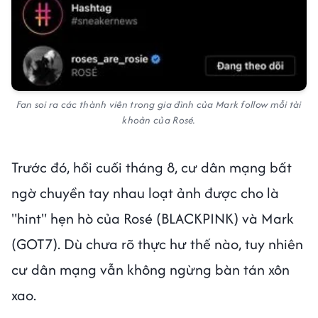
Fan soi ra các thành viên trong gia đình của Mark follow mỗi tài
khoản của Rosé.
Trước đó, hồi cuối tháng 8, cư dân mạng bất
ngờ chuyền tay nhau loạt ảnh được cho là
"hint" hẹn hò của Rosé (BLACKPINK) và Mark
(GOT7). Dù chưa rõ thực hư thế nào, tuy nhiên
cư dân mạng vẫn không ngừng bàn tán xôn
xao.