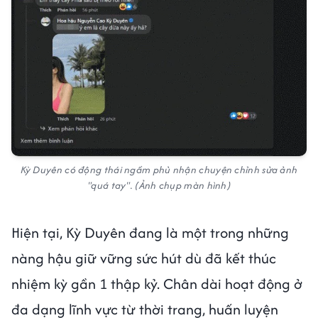
Kỳ Duyên có động thái ngầm phủ nhận chuyện chỉnh sửa ảnh
"quá tay". (Ảnh chụp màn hình)
Hiện tại, Kỳ Duyên đang là một trong những
nàng hậu giữ vững sức hút dù đã kết thúc
nhiệm kỳ gần 1 thập kỷ. Chân dài hoạt động ở
đa dạng lĩnh vực từ thời trang, huấn luyện