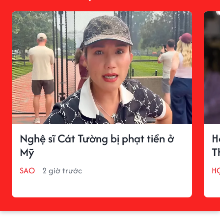
Nghệ sĩ Cát Tường bị phạt tiền ở
H
Mỹ
T
SAO
2 giờ trước
H