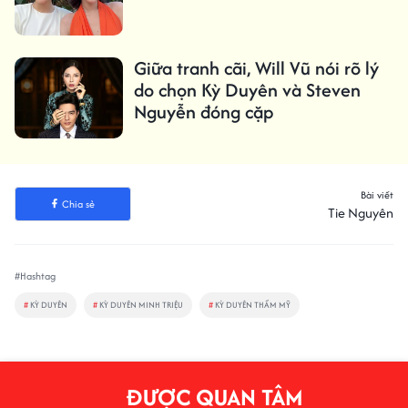
Giữa tranh cãi, Will Vũ nói rõ lý
do chọn Kỳ Duyên và Steven
Nguyễn đóng cặp
Bài viết
Chia sẻ
Tie Nguyên
#Hashtag
#
KỲ DUYÊN
#
KỲ DUYÊN MINH TRIỆU
#
KỲ DUYÊN THẨM MỸ
ĐƯỢC QUAN TÂM