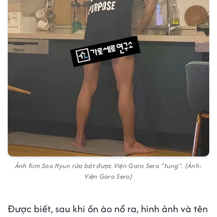
Ảnh Kim Soo Hyun rửa bát được Viện Garo Sero "tung". (Ảnh:
Viện Garo Sero)
Được biết, sau khi ồn ào nổ ra, hình ảnh và tên