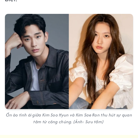
Ồn ào tình ái giữa Kim Soo Hyun và Kim Sae Ron thu hút sự quan
tâm từ công chúng. (Ảnh: Sưu tầm)