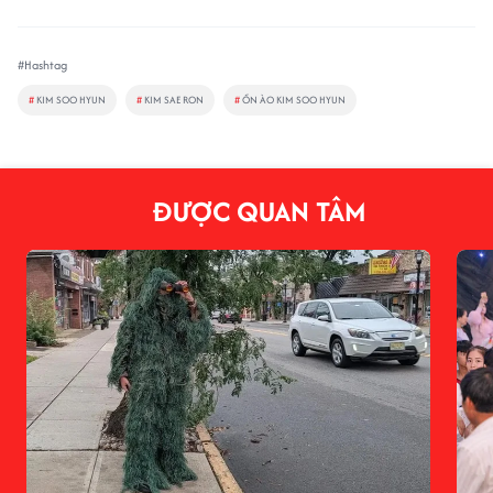
#Hashtag
#
KIM SOO HYUN
#
KIM SAE RON
#
ỒN ÀO KIM SOO HYUN
ĐƯỢC QUAN TÂM