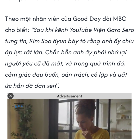
Theo một nhân viên của Good Day đài MBC
cho biết:
"Sau khi kênh YouTube Viện Garo Sero
tung tin, Kim Soo Hyun bày tỏ rằng anh ấy chịu
áp lực rất lớn. Chắc hẳn anh ấy phải nhớ lại
người yêu cũ đã mất, và trong quá trình đó,
cảm giác đau buồn, oán trách, cô lập và uất
ức hẳn đã đan xen"
.
Advertisement