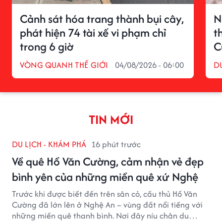
Cảnh sát hóa trang thành bụi cây,
N
phát hiện 74 tài xế vi phạm chỉ
t
trong 6 giờ
C
VÒNG QUANH THẾ GIỚI
04/08/2026 - 06:00
D
TIN MỚI
DU LỊCH - KHÁM PHÁ
16 phút trước
Về quê Hồ Văn Cường, cảm nhận vẻ đẹp
bình yên của những miền quê xứ Nghệ
Trước khi được biết đến trên sân cỏ, cầu thủ Hồ Văn
Cường đã lớn lên ở Nghệ An – vùng đất nổi tiếng với
những miền quê thanh bình. Nơi đây níu chân du