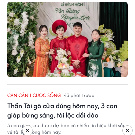
khách bằng cánh đồng xanh, làng quê yên ả và nhịp
sống chậm đầy bình yên.
CẬN CẢNH CUỘC SỐNG
43 phút trước
Thần Tài gõ cửa đúng hôm nay, 3 con
giáp bừng sáng, tài lộc dồi dào
3 con giáp sau được dự báo có nhiều tín hiệu khởi sắc
×
×
về tài lộc trong hôm nay.