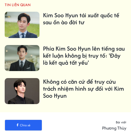
TIN LIÊN QUAN
Kim Soo Hyun tái xuất quốc tế
sau ồn ào đời tư
Phía Kim Soo Hyun lên tiếng sau
kết luận không bị truy tố: 'Đây
là kết quả tất yếu'
Không có căn cứ để truy cứu
trách nhiệm hình sự đối với Kim
Soo Hyun
Bài viết
Chia sẻ
Phương Thùy