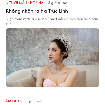
NGƯỜI MẪU - HOA HẬU
3 giờ trước
Không nhận ra Hà Trúc Linh
Diện mạo mới lạ của Hà Trúc Linh đã gây xôn xao bàn
tán.
ÂM NHẠC
3 giờ trước