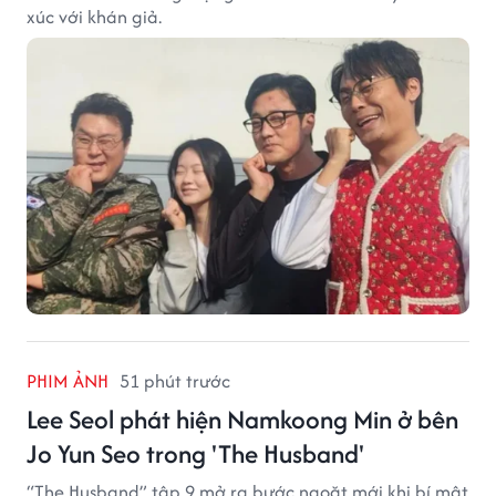
xúc với khán giả.
PHIM ẢNH
51 phút trước
Lee Seol phát hiện Namkoong Min ở bên
Jo Yun Seo trong 'The Husband'
“The Husband” tập 9 mở ra bước ngoặt mới khi bí mật