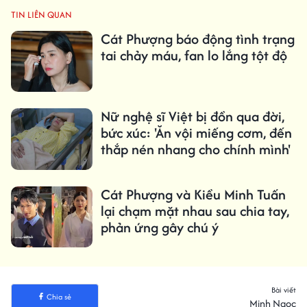
TIN LIÊN QUAN
Cát Phượng báo động tình trạng
tai chảy máu, fan lo lắng tột độ
Nữ nghệ sĩ Việt bị đồn qua đời,
bức xúc: 'Ăn vội miếng cơm, đến
thắp nén nhang cho chính mình'
Cát Phượng và Kiều Minh Tuấn
lại chạm mặt nhau sau chia tay,
phản ứng gây chú ý
Bài viết
Chia sẻ
Minh Ngọc