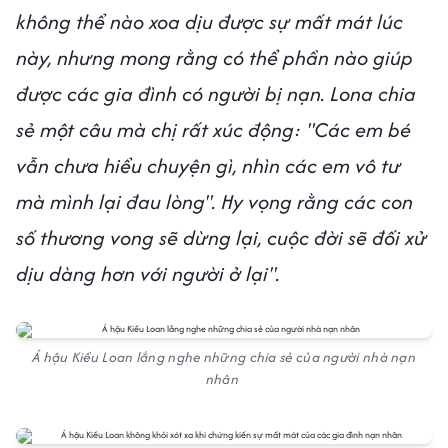
không thể nào xoa dịu được sự mất mát lúc
này, nhưng mong rằng có thể phần nào giúp
được các gia đình có người bị nạn. Lona chia
sẻ một câu mà chị rất xúc động: "Các em bé
vẫn chưa hiểu chuyện gì, nhìn các em vô tư
mà mình lại đau lòng". Hy vọng rằng các con
số thương vong sẽ dừng lại, cuộc đời sẽ đối xử
dịu dàng hơn với người ở lại".
Á hậu Kiều Loan lắng nghe những chia sẻ của người nhà nạn
nhân