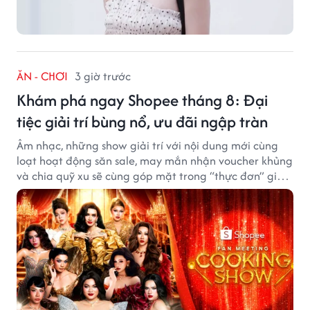
ĂN - CHƠI
3 giờ trước
Khám phá ngay Shopee tháng 8: Đại
tiệc giải trí bùng nổ, ưu đãi ngập tràn
Âm nhạc, những show giải trí với nội dung mới cùng
loạt hoạt động săn sale, may mắn nhận voucher khủng
và chia quỹ xu sẽ cùng góp mặt trong “thực đơn” giải
trí cuối tuần trên Shopee, diễn ra liên tiếp vào ngày
7/8 và 8/8.