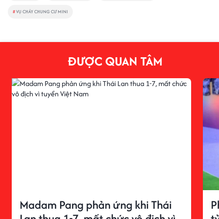
#
VỤ CHÁY CHUNG CƯ MINI
ĐƯỢC QUAN TÂM
Madam Pang phản ứng khi Thái
P
Lan thua 1-7, mất chức vô địch vì
t