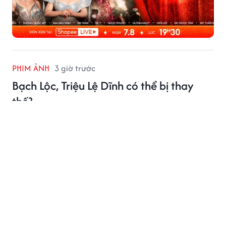
PHIM ẢNH
3 giờ trước
Bạch Lộc, Triệu Lệ Dĩnh có thể bị thay
thế?
Sự xuất hiện của diễn viên AI Phương Đào Tử cùng
mức cát xê hơn 1 tỷ đồng cho một video quảng cáo
đang gây nhiều chú ý tại Trung Quốc. Điều này khiến
không ít người đặt câu hỏi liệu những ngôi sao hàng
đầu như Bạch Lộc, Triệu Lệ Dĩnh có thể bị thay thế
trong tương lai.