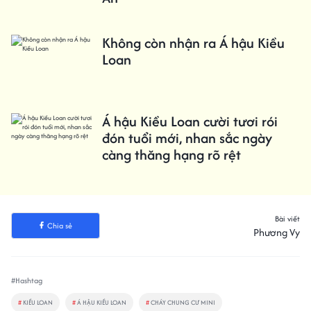
Không còn nhận ra Á hậu Kiều
Loan
Á hậu Kiều Loan cười tươi rói
đón tuổi mới, nhan sắc ngày
càng thăng hạng rõ rệt
Bài viết
Chia sẻ
Phương Vy
#Hashtag
#
KIỀU LOAN
#
Á HẬU KIỀU LOAN
#
CHÁY CHUNG CƯ MINI