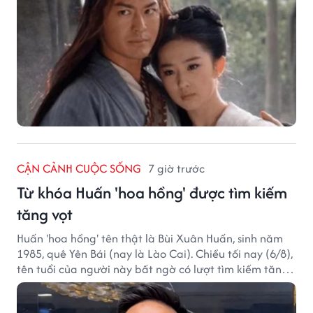
CẬN CẢNH CUỘC SỐNG
7 giờ trước
Từ khóa Huấn 'hoa hồng' được tìm kiếm
tăng vọt
Huấn 'hoa hồng' tên thật là Bùi Xuân Huấn, sinh năm
1985, quê Yên Bái (nay là Lào Cai). Chiều tối nay (6/8),
tên tuổi của người này bất ngờ có lượt tìm kiếm tăng
vọt.