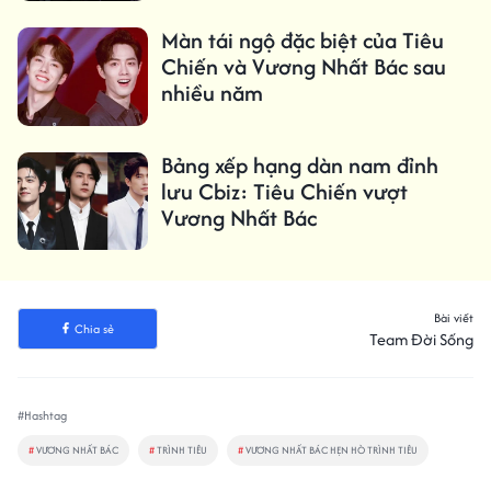
Màn tái ngộ đặc biệt của Tiêu
Chiến và Vương Nhất Bác sau
nhiều năm
Bảng xếp hạng dàn nam đỉnh
lưu Cbiz: Tiêu Chiến vượt
Vương Nhất Bác
Bài viết
Chia sẻ
Team Đời Sống
#Hashtag
#
VƯƠNG NHẤT BÁC
#
TRÌNH TIÊU
#
VƯƠNG NHẤT BÁC HẸN HÒ TRÌNH TIÊU