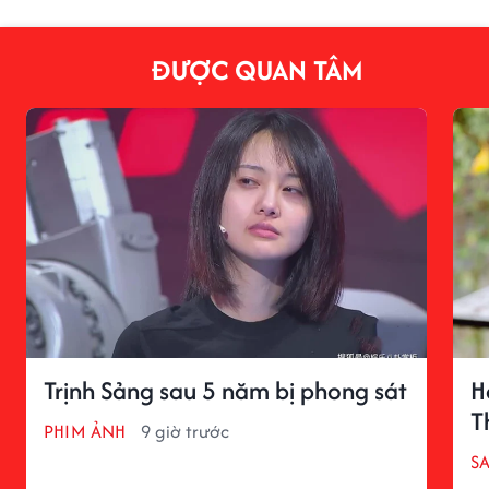
ĐƯỢC QUAN TÂM
Trịnh Sảng sau 5 năm bị phong sát
H
T
PHIM ẢNH
9 giờ trước
S