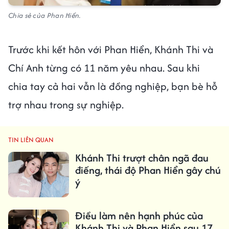
Chia sẻ của Phan Hiển.
Trước khi kết hôn với Phan Hiển, Khánh Thi và
Chí Anh từng có 11 năm yêu nhau. Sau khi
chia tay cả hai vẫn là đồng nghiệp, bạn bè hỗ
trợ nhau trong sự nghiệp.
TIN LIÊN QUAN
Khánh Thi trượt chân ngã đau
điếng, thái độ Phan Hiển gây chú
ý
Điều làm nên hạnh phúc của
Khánh Thi và Phan Hiển sau 17