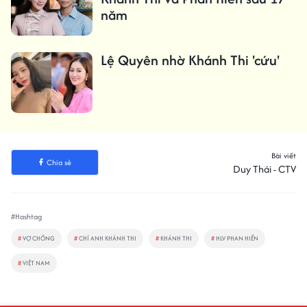
năm
Lệ Quyên nhờ Khánh Thi 'cứu'
Bài viết
Chia sẻ
Duy Thái - CTV
#Hashtag
#
VỢ CHỒNG
#
CHÍ ANH KHÁNH THI
#
KHÁNH THI
#
HLV PHAN HIỂN
#
VIỆT NAM