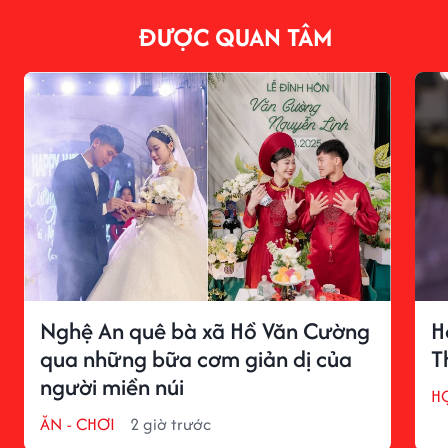
ĐƯỢC QUAN TÂM
Nghệ An quê bà xã Hồ Văn Cường
H
qua những bữa cơm giản dị của
T
người miền núi
H
ĂN - CHƠI
2 giờ trước