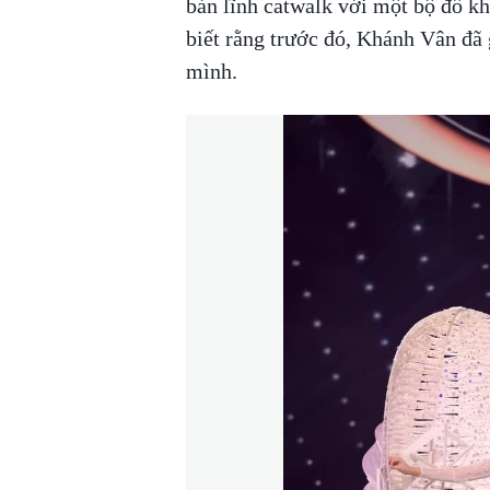
bản lĩnh catwalk với một bộ đồ khá
biết rằng trước đó, Khánh Vân đã 
mình.