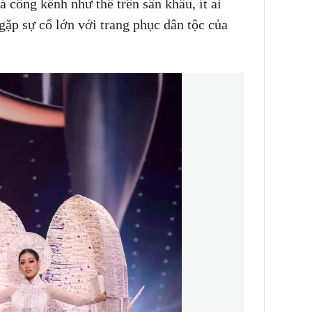
 cồng kềnh như thế trên sân khấu, ít ai
gặp sự cố lớn với trang phục dân tộc của