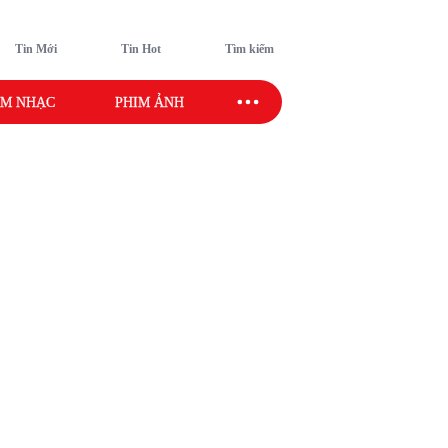
Tin Mới
Tin Hot
Tìm kiếm
M NHẠC
PHIM ẢNH
SAO SPORT