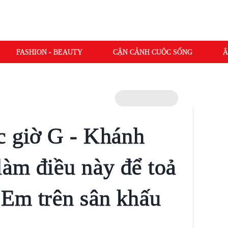
FASHION - BEAUTY
CẬN CẢNH CUỘC SỐNG
Â
c giờ G - Khánh
àm điều này để toả
Em trên sân khấu