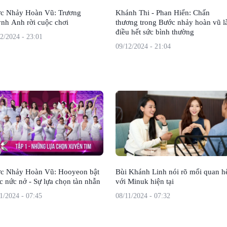
c Nhảy Hoàn Vũ: Trương
Khánh Thi - Phan Hiển: Chấn
nh Anh rời cuộc chơi
thương trong Bước nhảy hoàn vũ l
điều hết sức bình thường
2/2024 - 23:01
09/12/2024 - 21:04
c Nhảy Hoàn Vũ: Hooyeon bật
Bùi Khánh Linh nói rõ mối quan h
c nức nở - Sự lựa chọn tàn nhẫn
với Minuk hiện tại
1/2024 - 07:45
08/11/2024 - 07:32