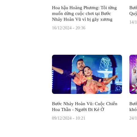
Hoa hậu Hoàng Phương: Tôi từng
Bướ
muốn dừng cuộc chơi tại Bước
Quỳ
Nhảy Hoàn Vũ vì bị gãy xương
14/1
16/12/2024 - 20:36
Bước Nhảy Hoàn Vũ: Cuộc Chiến
Bướ
Hoa Thần - Người Đi Kẻ Ở
khó
09/12/2024 - 10:21
24/1