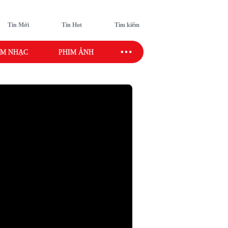
Tin Mới
Tin Hot
Tìm kiếm
M NHẠC
PHIM ẢNH
SAO SPORT