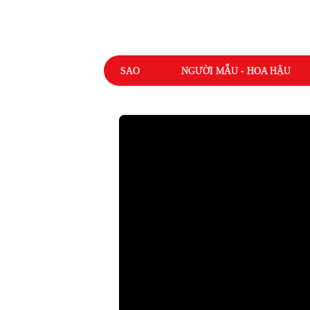
SAO
NGƯỜI MẪU - HOA HẬU