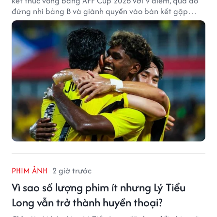
kết thúc vòng bảng AFF Cup 2026 với 9 điểm, qua đó
đứng nhì bảng B và giành quyền vào bán kết gặp
tuyển Việt Nam.
PHIM ẢNH
2 giờ trước
Vì sao số lượng phim ít nhưng Lý Tiểu
Long vẫn trở thành huyền thoại?