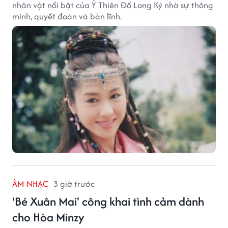
nhân vật nổi bật của Ỷ Thiên Đồ Long Ký nhờ sự thông
minh, quyết đoán và bản lĩnh.
ÂM NHẠC
3 giờ trước
'Bé Xuân Mai' công khai tình cảm dành
cho Hòa Minzy