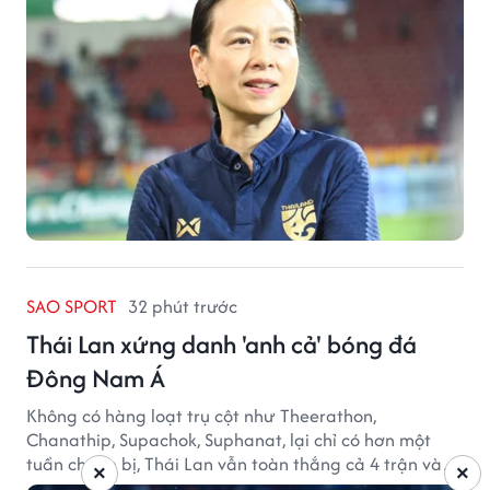
SAO SPORT
32 phút trước
Thái Lan xứng danh 'anh cả' bóng đá
Đông Nam Á
Không có hàng loạt trụ cột như Theerathon,
Chanathip, Supachok, Suphanat, lại chỉ có hơn một
tuần chuẩn bị, Thái Lan vẫn toàn thắng cả 4 trận và
×
×
giữ sạch lưới tại AFF Cup 2026.