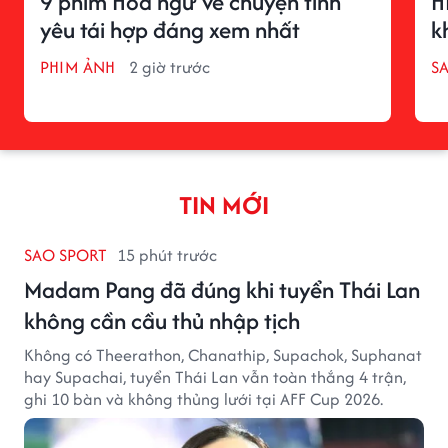
9 phim Hoa ngữ về chuyện tình
H
yêu tái hợp đáng xem nhất
k
PHIM ẢNH
2 giờ trước
S
TIN MỚI
SAO SPORT
15 phút trước
Madam Pang đã đúng khi tuyển Thái Lan
không cần cầu thủ nhập tịch
Không có Theerathon, Chanathip, Supachok, Suphanat
hay Supachai, tuyển Thái Lan vẫn toàn thắng 4 trận,
ghi 10 bàn và không thủng lưới tại AFF Cup 2026.