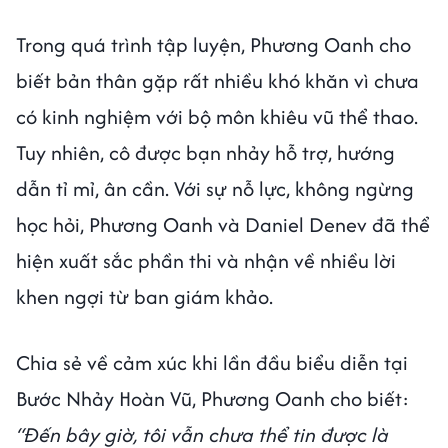
Trong quá trình tập luyện, Phương Oanh cho
biết bản thân gặp rất nhiều khó khăn vì chưa
có kinh nghiệm với bộ môn khiêu vũ thể thao.
Tuy nhiên, cô được bạn nhảy hỗ trợ, hướng
dẫn tỉ mỉ, ân cần. Với sự nỗ lực, không ngừng
học hỏi, Phương Oanh và Daniel Denev đã thể
hiện xuất sắc phần thi và nhận về nhiều lời
khen ngợi từ ban giám khảo.
Chia sẻ về cảm xúc khi lần đầu biểu diễn tại
Bước Nhảy Hoàn Vũ, Phương Oanh cho biết:
“Đến bây giờ, tôi vẫn chưa thể tin được là