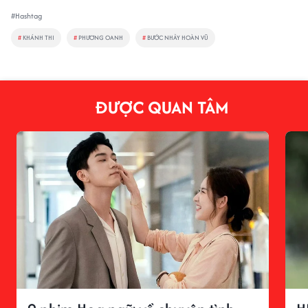
#Hashtag
#
KHÁNH THI
#
PHƯƠNG OANH
#
BƯỚC NHẢY HOÀN VŨ
ĐƯỢC QUAN TÂM