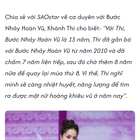
Chia sẻ với
SAOstar
về cơ duyên với Bước
Nhảy Hoàn Vũ, Khánh Thi cho biết:
"Với Thi,
Bước Nhảy Hoàn Vũ là 15 năm, Thi đã gắn bó
với Bước Nhảy Hoàn Vũ từ năm 2010 và đã
chấm 7 năm liên tiếp, sau đó chờ thêm 8 năm
nữa để quay lại mùa thứ 8. Vì thế, Thi nghĩ
mình sẽ càng nhiệt huyết, năng lượng để tìm
ra được một nữ hoàng khiêu vũ ở năm nay".