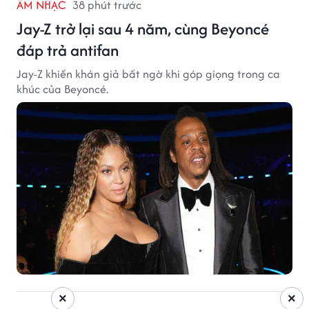
ÂM NHẠC
38 phút trước
Jay-Z trở lại sau 4 năm, cùng Beyoncé
đáp trả antifan
Jay-Z khiến khán giả bất ngờ khi góp giọng trong ca
khúc của Beyoncé.
×
×