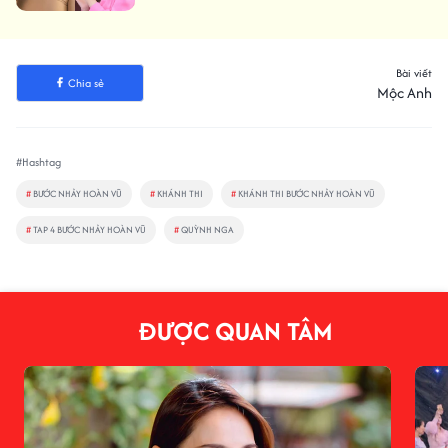
Bài viết
Chia sẻ
Mộc Anh
#Hashtag
#
BƯỚC NHẢY HOÀN VŨ
#
KHÁNH THI
#
KHÁNH THI BƯỚC NHẢY HOÀN VŨ
#
TAP 4 BƯỚC NHẢY HOÀN VŨ
#
QUỲNH NGA
ĐƯỢC QUAN TÂM