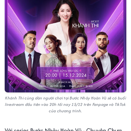
Khánh Thi cùng dàn người chơi tại Bước Nhảy Hoàn Vũ sẽ có buổi
livestream đầu tiên vào 20h tối nay 15/12 trên Fanpage và TikTok
của chương trình.
Với series Bước Nhảy Hoàn Vũ - Chuyện Chưa