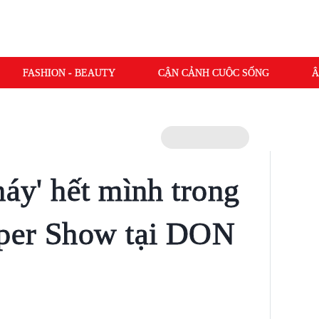
FASHION - BEAUTY
CẬN CẢNH CUỘC SỐNG
Â
háy' hết mình trong
uper Show tại DON