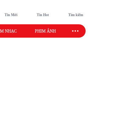
Tin Mới
Tin Hot
Tìm kiếm
M NHẠC
PHIM ẢNH
SAO SPORT