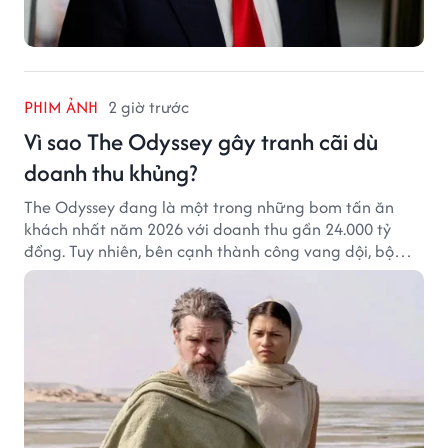
PHIM ẢNH
2 giờ trước
Vì sao The Odyssey gây tranh cãi dù
doanh thu khủng?
The Odyssey đang là một trong những bom tấn ăn
khách nhất năm 2026 với doanh thu gần 24.000 tỷ
đồng. Tuy nhiên, bên cạnh thành công vang dội, bộ
phim của Christopher Nolan cũng vấp phải không ít
tranh cãi từ khán giả.