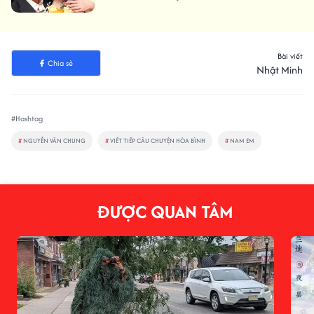
Bài viết
Chia sẻ
Nhật Minh
#Hashtag
#
NGUYỄN VĂN CHUNG
#
VIẾT TIẾP CÂU CHUYỆN HÒA BÌNH
#
NAM EM
ĐƯỢC QUAN TÂM