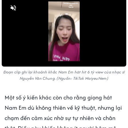
Bật tiếng
Đoạn clip ghi lại khoảnh khắc Nam Em hát hit 6 tỷ view của nhạc sĩ
Nguyễn Văn Chung. (Nguồn: TikTok MaiyeuNem)
Một số ý kiến khác còn cho rằng giọng hát
Nam Em dù không thiên về kỹ thuật, nhưng lại
chạm đến cảm xúc nhờ sự tự nhiên và chân