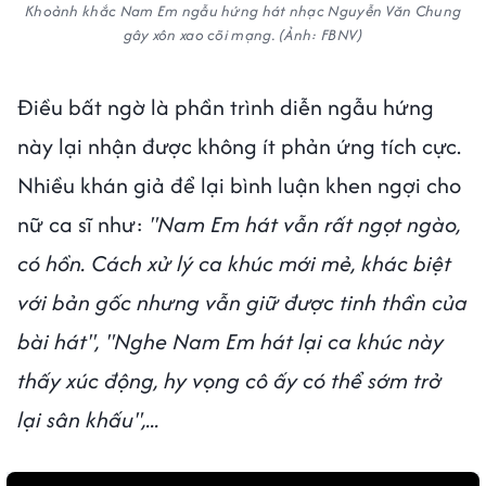
Khoảnh khắc Nam Em ngẫu hứng hát nhạc Nguyễn Văn Chung
gây xôn xao cõi mạng. (Ảnh: FBNV)
Điều bất ngờ là phần trình diễn ngẫu hứng
này lại nhận được không ít phản ứng tích cực.
Nhiều khán giả để lại bình luận khen ngợi cho
nữ ca sĩ như:
"Nam Em hát vẫn rất ngọt ngào,
có hồn. Cách xử lý ca khúc mới mẻ, khác biệt
với bản gốc nhưng vẫn giữ được tinh thần của
bài hát", "Nghe Nam Em hát lại ca khúc này
thấy xúc động, hy vọng cô ấy có thể sớm trở
lại sân khấu",...