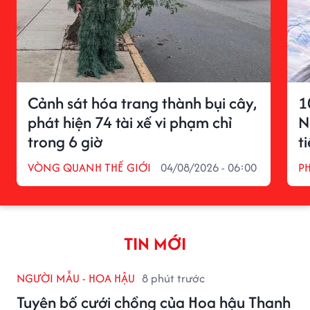
Cảnh sát hóa trang thành bụi cây,
1
phát hiện 74 tài xế vi phạm chỉ
N
trong 6 giờ
t
VÒNG QUANH THẾ GIỚI
04/08/2026 - 06:00
P
TIN MỚI
NGƯỜI MẪU - HOA HẬU
8 phút trước
Tuyên bố cưới chồng của Hoa hậu Thanh