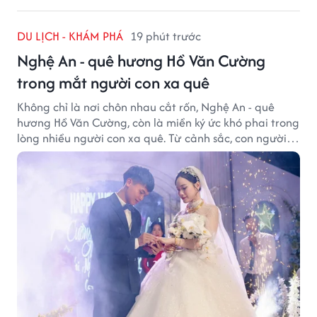
DU LỊCH - KHÁM PHÁ
19 phút trước
Nghệ An - quê hương Hồ Văn Cường
trong mắt người con xa quê
Không chỉ là nơi chôn nhau cắt rốn, Nghệ An - quê
hương Hồ Văn Cường, còn là miền ký ức khó phai trong
lòng nhiều người con xa quê. Từ cảnh sắc, con người
đến hương vị quê nhà, tất cả đều trở thành những
điều khiến họ luôn mong ngày trở về.