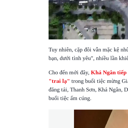
Tuy nhiên, cặp đôi vẫn mặc kệ nhữ
bạn, dưới tình yêu", nhiều lần kh
Cho đến mới đây,
Khả Ngân tiếp 
"trai lạ"
trong buổi tiệc mừng Gi
đăng tải, Thanh Sơn, Khả Ngân, 
buổi tiệc ấm cúng.