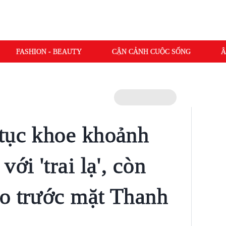
FASHION - BEAUTY
CẬN CẢNH CUỘC SỐNG
Â
tục khoe khoảnh
ới 'trai lạ', còn
o trước mặt Thanh