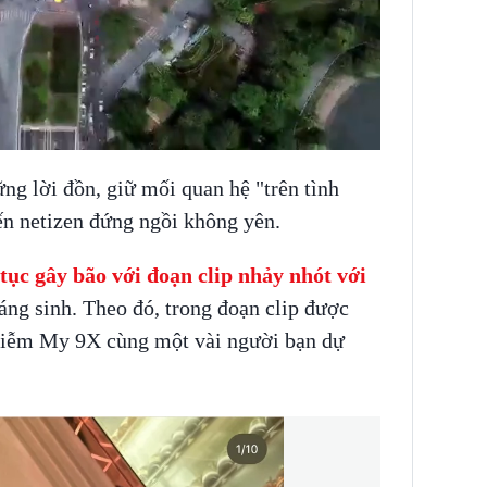
ng lời đồn, giữ mối quan hệ "trên tình
iến netizen đứng ngồi không yên.
tục gây bão với đoạn clip nhảy nhót với
áng sinh. Theo đó, trong đoạn clip được
Diễm My 9X cùng một vài người bạn dự