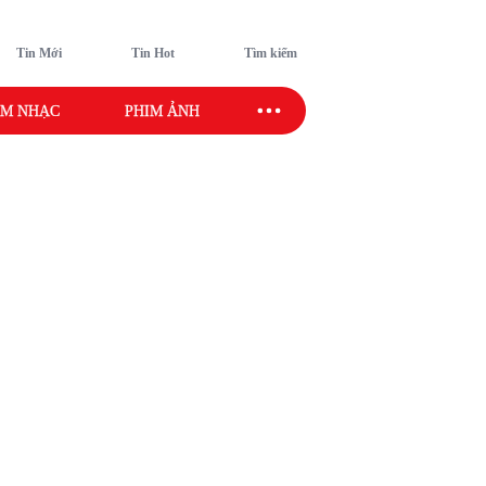
Tin Mới
Tin Hot
Tìm kiếm
M NHẠC
PHIM ẢNH
SAO SPORT